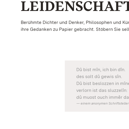
LEIDENSCHAF
Berühmte Dichter und Denker, Philosophen und Küns
ihre Gedanken zu Papier gebracht. Stöbern Sie sel
Dû bist mîn, ich bin dîn.
des solt dû gewis sîn.
Dû bist beslozzen in mî
verlorn ist das sluzzelîn:
dû muost ouch immêr dar
einem anonymen Schriftsteller