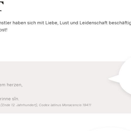
T
tler haben sich mit Liebe, Lust und Leidenschaft beschäfti
bst!
nem herzen,
inne sîn.
 (Ende 12. Jahrhundert), Codex latinus Monacencis 19411