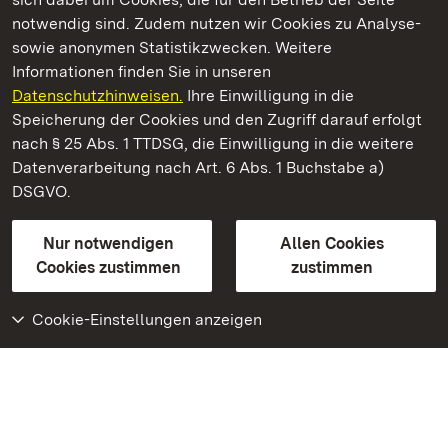
notwendig sind. Zudem nutzen wir Cookies zu Analyse-
sowie anonymen Statistikzwecken. Weitere
Informationen finden Sie in unseren
Datenschutzhinweisen.
Ihre Einwilligung in die
Staatliche Schlösser und Gärten Baden-Württemberg
Speicherung der Cookies und den Zugriff darauf erfolgt
nach § 25 Abs. 1 TTDSG, die Einwilligung in die weitere
Staatliche Schlösser und Gärten Baden-Württemberg
Datenverarbeitung nach Art. 6 Abs. 1 Buchstabe a)
DSGVO.
Kontakt
FAQ
Impressum
Datenschutz
Gebärdensprache
Leichte Sprache
Erklärung zur Barrierefreiheit
Nur notwendigen
Allen Cookies
BITV-konform (geprüfte Seiten)
Cookies zustimmen
zustimmen
Cookie-Einstellungen anzeigen
Weiteres
Portal
Monumente
Besuchen Sie uns auf
Facebook
Besuchen Sie uns auf