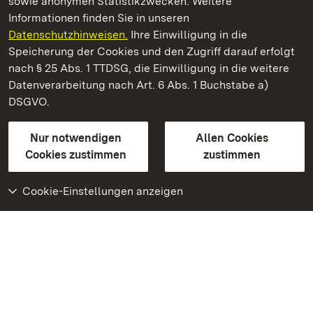
sowie anonymen Statistikzwecken. Weitere
Informationen finden Sie in unseren
Datenschutzhinweisen.
Ihre Einwilligung in die
Staatliche Schlösser und Gärten Baden‑Württemberg
Speicherung der Cookies und den Zugriff darauf erfolgt
nach § 25 Abs. 1 TTDSG, die Einwilligung in die weitere
Staatliche Schlösser und Gärten Baden-Württemberg
Datenverarbeitung nach Art. 6 Abs. 1 Buchstabe a)
DSGVO.
Kontakt
FAQ
Impressum
Datenschutz
Gebärdensprache
Leichte Sprache
Erklärung zur Barrierefreiheit
Nur notwendigen
Allen Cookies
BITV-konform (geprüfte Seiten)
Cookies zustimmen
zustimmen
Cookie-Einstellungen anzeigen
Weiteres
Portal
Monumente
Besuchen Sie uns auf
Facebook
Besuchen Sie uns auf
Instagram
Besuchen Sie uns auf
Youtube