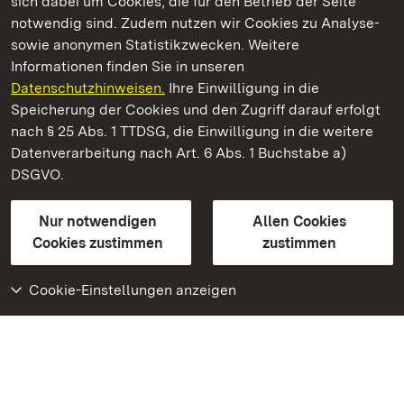
sich dabei um Cookies, die für den Betrieb der Seite
notwendig sind. Zudem nutzen wir Cookies zu Analyse-
sowie anonymen Statistikzwecken. Weitere
Informationen finden Sie in unseren
Datenschutzhinweisen.
Ihre Einwilligung in die
Staatliche Schlösser und Gärten Baden‑Württemberg
Speicherung der Cookies und den Zugriff darauf erfolgt
nach § 25 Abs. 1 TTDSG, die Einwilligung in die weitere
Staatliche Schlösser und Gärten Baden-Württemberg
Datenverarbeitung nach Art. 6 Abs. 1 Buchstabe a)
DSGVO.
Kontakt
FAQ
Impressum
Datenschutz
Gebärdensprache
Leichte Sprache
Erklärung zur Barrierefreiheit
Nur notwendigen
Allen Cookies
BITV-konform (geprüfte Seiten)
Cookies zustimmen
zustimmen
Cookie-Einstellungen anzeigen
Weiteres
Portal
Monumente
Besuchen Sie uns auf
Facebook
Besuchen Sie uns auf