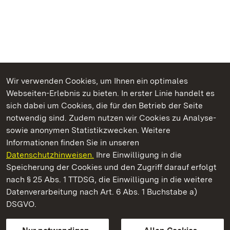
Wir verwenden Cookies, um Ihnen ein optimales
Webseiten-Erlebnis zu bieten. In erster Linie handelt es
Kommen. Staunen. Genießen.
sich dabei um Cookies, die für den Betrieb der Seite
notwendig sind. Zudem nutzen wir Cookies zu Analyse-
sowie anonymen Statistikzwecken. Weitere
Informationen finden Sie in unseren
Datenschutzhinweisen.
Ihre Einwilligung in die
Staatliche Schlösser und Gärten Baden‑Württemberg
Speicherung der Cookies und den Zugriff darauf erfolgt
nach § 25 Abs. 1 TTDSG, die Einwilligung in die weitere
Staatliche Schlösser und Gärten Baden-Württemberg
Datenverarbeitung nach Art. 6 Abs. 1 Buchstabe a)
DSGVO.
Kontakt
FAQ
Impressum
Datenschutz
Gebärdensprache
Leichte Sprache