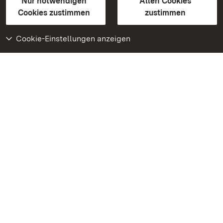
Erklärung zur Barrierefreiheit
Nur notwendigen
Allen Cookies
BITV-konform (geprüfte Seiten)
Cookies zustimmen
zustimmen
Cookie-Einstellungen anzeigen
Weiteres
Portal
Monumente
Besuchen Sie uns auf
Facebook
Besuchen Sie uns auf
Instagram
Besuchen Sie uns auf
Youtube
Lernen Sie unsere Apps
kennen
Google Play Store
App Store für iPhone