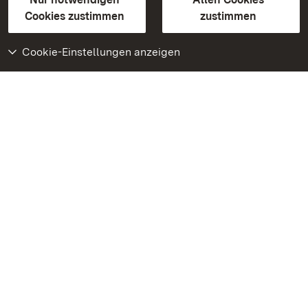
BITV-konform (geprüfte Seiten)
Cookies zustimmen
zustimmen
Cookie-Einstellungen anzeigen
Weiteres
Portal
Monumente
Besuchen Sie uns auf
Facebook
Besuchen Sie uns auf
Instagram
Besuchen Sie uns auf
Youtube
Lernen Sie unsere Apps
kennen
Google Play Store
App Store für iPhone