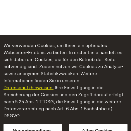
Wir verwenden Cookies, um Ihnen ein optimales
Webseiten-Erlebnis zu bieten. In erster Linie handelt es
Kommen. Staunen. Genießen.
sich dabei um Cookies, die für den Betrieb der Seite
notwendig sind. Zudem nutzen wir Cookies zu Analyse-
sowie anonymen Statistikzwecken. Weitere
Informationen finden Sie in unseren
Datenschutzhinweisen.
Ihre Einwilligung in die
Staatliche Schlösser und Gärten Baden‑Württemberg
Speicherung der Cookies und den Zugriff darauf erfolgt
nach § 25 Abs. 1 TTDSG, die Einwilligung in die weitere
Staatliche Schlösser und Gärten Baden-Württemberg
Datenverarbeitung nach Art. 6 Abs. 1 Buchstabe a)
DSGVO.
Kontakt
FAQ
Impressum
Datenschutz
Gebärdensprache
Leichte Sprache
Erklärung zur Barrierefreiheit
Nur notwendigen
Allen Cookies