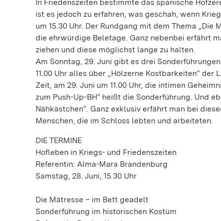
In Friedenszeiten bestimmte das spanische Hofzer
ist es jedoch zu erfahren, was geschah, wenn Krie
um 15.30 Uhr. Der Rundgang mit dem Thema „Die Mä
die ehrwürdige Beletage. Ganz nebenbei erfährt man
ziehen und diese möglichst lange zu halten.
Am Sonntag, 29. Juni gibt es drei Sonderführunge
11.00 Uhr alles über „Hölzerne Kostbarkeiten“ de
Zeit, am 29. Juni um 11.00 Uhr, die intimen Gehei
zum Push-Up-BH“ heißt die Sonderführung. Und eb
Nähkästchen“. Ganz exklusiv erfährt man bei diese
Menschen, die im Schloss lebten und arbeiteten.
DIE TERMINE
Hofleben in Kriegs- und Friedenszeiten
Referentin: Alma-Mara Brandenburg
Samstag, 28. Juni, 15.30 Uhr
Die Mätresse – im Bett geadelt
Sonderführung im historischen Kostüm