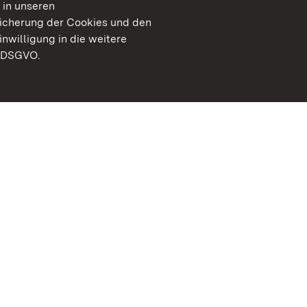
 in unseren
peicherung der Cookies und den
inwilligung in die weitere
) DSGVO.
Staatliche Schlösser un
Baden-Württemberg
Kontakt
FAQ
Impressum
Datenschutz
Gebärdensprache
Leichte Sprache
Erklärung zur Barrierefre
BITV-konform (geprüfte S