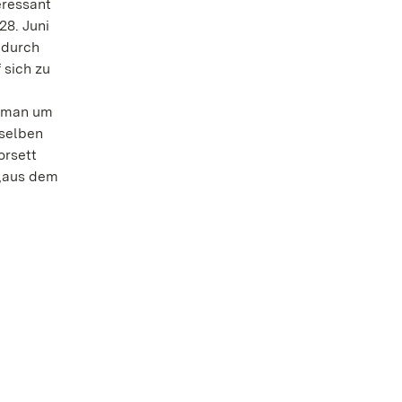
eressant
28. Juni
 durch
 sich zu
t man um
 selben
orsett
 „aus dem