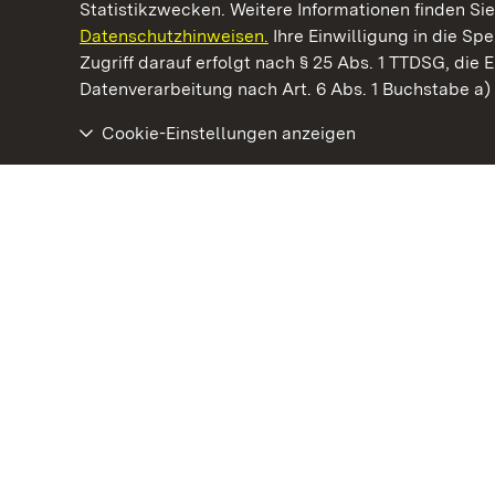
Statistikzwecken. Weitere Informationen finden Sie
Datenschutzhinweisen.
Ihre Einwilligung in die S
Kommen. Staunen. Genießen.
Zugriff darauf erfolgt nach § 25 Abs. 1 TTDSG, die E
Datenverarbeitung nach Art. 6 Abs. 1 Buchstabe a
Cookie-Einstellungen anzeigen
Staatliche Schlösser und Gärten Baden‑Württemberg