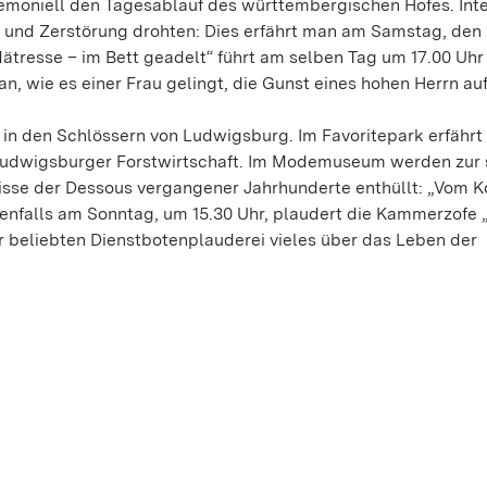
emoniell den Tagesablauf des württembergischen Hofes. Int
g und Zerstörung drohten: Dies erfährt man am Samstag, den 
tresse – im Bett geadelt“ führt am selben Tag um 17.00 Uhr
, wie es einer Frau gelingt, die Gunst eines hohen Herrn auf
n in den Schlössern von Ludwigsburg. Im Favoritepark erfähr
r Ludwigsburger Forstwirtschaft. Im Modemuseum werden zur
mnisse der Dessous vergangener Jahrhunderte enthüllt: „Vom K
enfalls am Sonntag, um 15.30 Uhr, plaudert die Kammerzofe
r beliebten Dienstbotenplauderei vieles über das Leben der