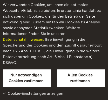
Wir verwenden Cookies, um Ihnen ein optimales
Webseiten-Erlebnis zu bieten. In erster Linie handelt es
Kommen. Staunen. Genießen.
sich dabei um Cookies, die für den Betrieb der Seite
notwendig sind. Zudem nutzen wir Cookies zu Analyse-
sowie anonymen Statistikzwecken. Weitere
Informationen finden Sie in unseren
Datenschutzhinweisen.
Ihre Einwilligung in die
Staatliche Schlösser und Gärten Baden‑Württemberg
Speicherung der Cookies und den Zugriff darauf erfolgt
nach § 25 Abs. 1 TTDSG, die Einwilligung in die weitere
Staatliche Schlösser und Gärten Baden-Württemberg
Datenverarbeitung nach Art. 6 Abs. 1 Buchstabe a)
DSGVO.
Kontakt
FAQ
Impressum
Datenschutz
Gebärdensprache
Leichte Sprache
Erklärung zur Barrierefreiheit
Nur notwendigen
Allen Cookies
BITV-konform (geprüfte Seiten)
Cookies zustimmen
zustimmen
Cookie-Einstellungen anzeigen
Weiteres
Portal
Monumente