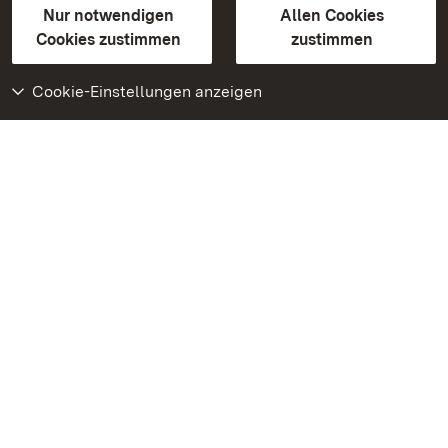
Erklärung zur Barrierefreiheit
Nur notwendigen
Allen Cookies
BITV-konform (geprüfte Seiten)
Cookies zustimmen
zustimmen
Cookie-Einstellungen anzeigen
Weiteres
Portal
Monumente
Besuchen Sie uns auf
Facebook
Besuchen Sie uns auf
Instagram
Besuchen Sie uns auf
Youtube
Lernen Sie unsere Apps
kennen
Google Play Store
App Store für iPhone