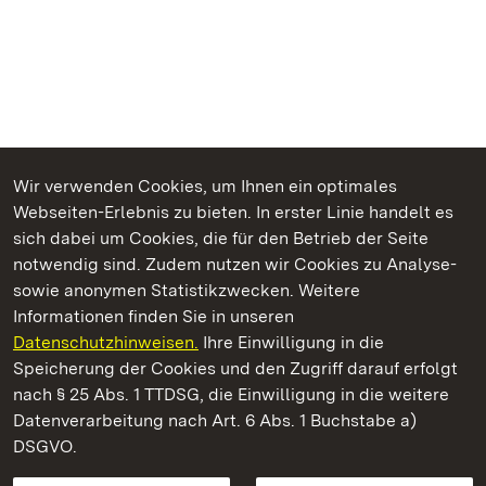
Wir verwenden Cookies, um Ihnen ein optimales
Webseiten-Erlebnis zu bieten. In erster Linie handelt es
Kommen. Staunen. Genießen.
sich dabei um Cookies, die für den Betrieb der Seite
notwendig sind. Zudem nutzen wir Cookies zu Analyse-
sowie anonymen Statistikzwecken. Weitere
Informationen finden Sie in unseren
Datenschutzhinweisen.
Ihre Einwilligung in die
Staatliche Schlösser und Gärten Baden‑Württemberg
Speicherung der Cookies und den Zugriff darauf erfolgt
nach § 25 Abs. 1 TTDSG, die Einwilligung in die weitere
Staatliche Schlösser und Gärten Baden-Württemberg
Datenverarbeitung nach Art. 6 Abs. 1 Buchstabe a)
DSGVO.
Kontakt
FAQ
Impressum
Datenschutz
Gebärdensprache
Leichte Sprache