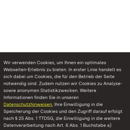
Wir verwenden Cookies, um Ihnen ein optimales
Webseiten-Erlebnis zu bieten. In erster Linie handelt es
Kommen. Staunen. Genießen.
sich dabei um Cookies, die für den Betrieb der Seite
notwendig sind. Zudem nutzen wir Cookies zu Analyse-
sowie anonymen Statistikzwecken. Weitere
Informationen finden Sie in unseren
Datenschutzhinweisen.
Ihre Einwilligung in die
Staatliche Schlösser und Gärten Baden‑Württemberg
Speicherung der Cookies und den Zugriff darauf erfolgt
nach § 25 Abs. 1 TTDSG, die Einwilligung in die weitere
Staatliche Schlösser und Gärten Baden-Württemberg
Datenverarbeitung nach Art. 6 Abs. 1 Buchstabe a)