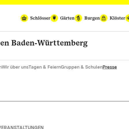
Schlösser
Gärten
Burgen
Klöster
rten Baden‑Württemberg
n
Wir über uns
Tagen & Feiern
Gruppen & Schulen
Presse
 VERANSTALTUNGEN