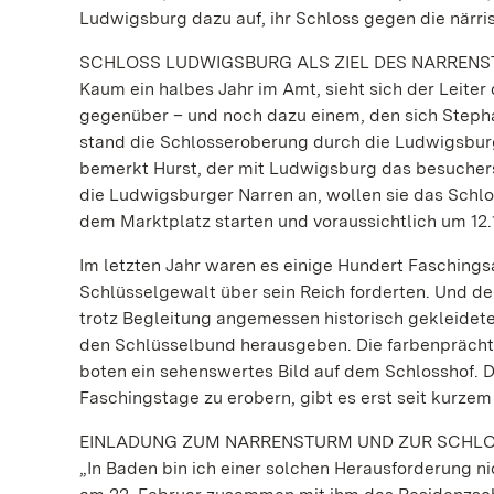
Ludwigsburg dazu auf, ihr Schloss gegen die närris
SCHLOSS LUDWIGSBURG ALS ZIEL DES NARREN
Kaum ein halbes Jahr im Amt, sieht sich der Leite
gegenüber – und noch dazu einem, den sich Stephan
stand die Schlosseroberung durch die Ludwigsburge
bemerkt Hurst, der mit Ludwigsburg das besuchers
die Ludwigsburger Narren an, wollen sie das Schlo
dem Marktplatz starten und voraussichtlich um 12.
Im letzten Jahr waren es einige Hundert Faschings
Schlüsselgewalt über sein Reich forderten. Und d
trotz Begleitung angemessen historisch gekleidet
den Schlüsselbund herausgeben. Die farbenprächt
boten ein sehenswertes Bild auf dem Schlosshof. 
Faschingstage zu erobern, gibt es erst seit kurze
EINLADUNG ZUM NARRENSTURM UND ZUR SCHLO
„In Baden bin ich einer solchen Herausforderung ni