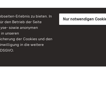
seiten-Erlebnis zu bieten. In
Nur notwendigen Cooki
für den Betrieb der Seite
lyse- sowie anonymen
 in unseren
peicherung der Cookies und den
inwilligung in die weitere
) DSGVO.
Staatliche Schlösser un
Baden-Württemberg
Kontakt
FAQ
Impressum
Datenschutz
Gebärdensprache
Leichte Sprache
Erklärung zur Barrierefre