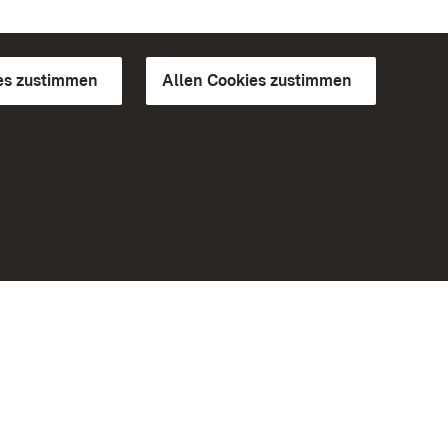
es zustimmen
Allen Cookies zustimmen
d Gärten
Weiteres
Portal
Monumente
Besuchen Sie uns auf Facebook
Besuchen Sie uns auf Instagram
Besuchen Sie uns auf Youtube
Lernen Sie unsere Apps kennen
iheit
Google Play Store