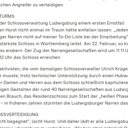
chen Angreifer zu verteidigen.
STURMS
r der Schlossverwaltung Ludwigsburg einem ersten Ernstfall
 Hurst nicht einmal im Traum hätte einfallen lassen. „Jeden
r Narren nicht auf meiner To-Do-Liste bei der Einarbeitung“
tärkste Schloss in Württemberg leitet. Am 22. Februar, so 
ss erobern. Der Zug der Narrengesellschaften wird um 11.11 U
12 Uhr das Schloss erreichen.
aktivisten, die vom damaligen Schlossverwalter Ulrich Krüge
er musste, trotz technischer Unterstützung durch einen Hub
er Damen und Herren aus dem Schloss schließlich kapitulier
igen Gestalten der rund 40 Narrengesellschaften aus Ludwi
Den Brauch, das Residenzschloss zum Start der „heißen Phase
m – in früheren Jahren stürmten die Ludwigsburger Narren das
SSVERTEIDIGUNG
cht begegnet“, lacht Hurst. Und daher lädt er alle Ludwigsbu