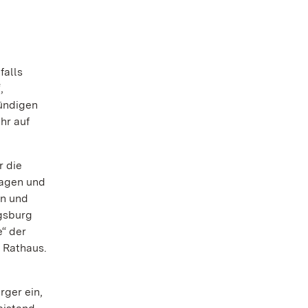
falls
,
kündigen
hr auf
r die
wagen und
en und
gsburg
“ der
 Rathaus.
rger ein,