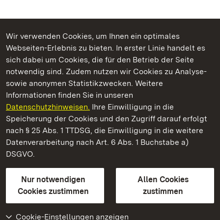
Wir verwenden Cookies, um Ihnen ein optimales
Webseiten-Erlebnis zu bieten. In erster Linie handelt es
Kommen. Staunen. Genießen.
sich dabei um Cookies, die für den Betrieb der Seite
notwendig sind. Zudem nutzen wir Cookies zu Analyse-
sowie anonymen Statistikzwecken. Weitere
Informationen finden Sie in unseren
Datenschutzhinweisen.
Ihre Einwilligung in die
Staatliche Schlösser und Gärten Baden‑Württemberg
Speicherung der Cookies und den Zugriff darauf erfolgt
nach § 25 Abs. 1 TTDSG, die Einwilligung in die weitere
Staatliche Schlösser und Gärten Baden-Württemberg
Datenverarbeitung nach Art. 6 Abs. 1 Buchstabe a)
DSGVO.
Kontakt
FAQ
Impressum
Datenschutz
Gebärdensprache
Leichte Sprache
Erklärung zur Barrierefreiheit
Nur notwendigen
Allen Cookies
BITV-konform (geprüfte Seiten)
Cookies zustimmen
zustimmen
Cookie-Einstellungen anzeigen
Weiteres