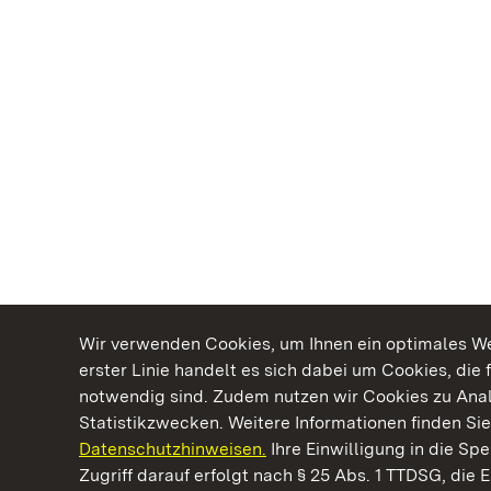
Wir verwenden Cookies, um Ihnen ein optimales Web
erster Linie handelt es sich dabei um Cookies, die 
notwendig sind. Zudem nutzen wir Cookies zu Ana
Statistikzwecken. Weitere Informationen finden Sie
Datenschutzhinweisen.
Ihre Einwilligung in die S
Kommen. Staunen. Genießen.
Zugriff darauf erfolgt nach § 25 Abs. 1 TTDSG, die E