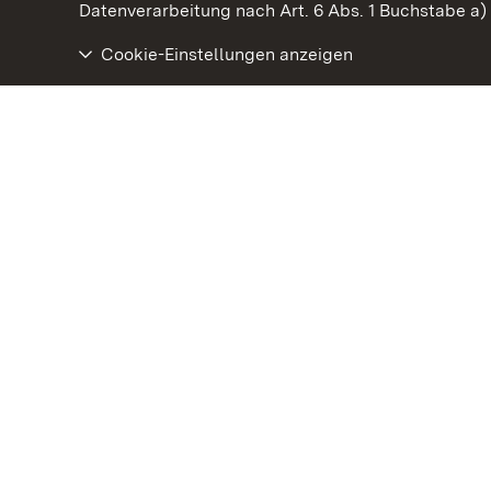
Datenverarbeitung nach Art. 6 Abs. 1 Buchstabe a
Cookie-Einstellungen anzeigen
Staatliche Schlösser und Gärten Baden‑Württemberg