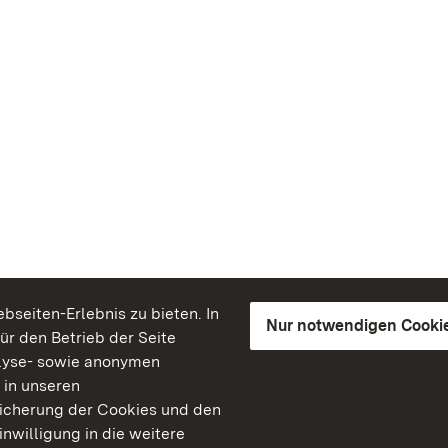
seiten-Erlebnis zu bieten. In
Nur notwendigen Cooki
für den Betrieb der Seite
lyse- sowie anonymen
 in unseren
peicherung der Cookies und den
inwilligung in die weitere