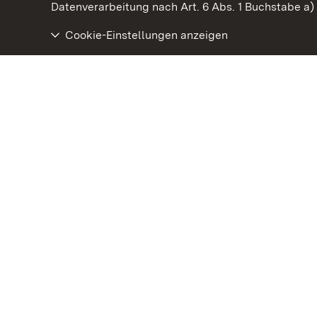
Datenverarbeitung nach Art. 6 Abs. 1 Buchstabe a
Cookie-Einstellungen anzeigen
Staatliche Schlösser und Gärten Baden‑Württemberg