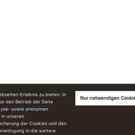
seiten-Erlebnis zu bieten. In
Nur notwendigen Cooki
für den Betrieb der Seite
lyse- sowie anonymen
 in unseren
peicherung der Cookies und den
inwilligung in die weitere