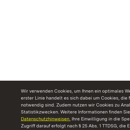
Wir verwenden Cookies, um Ihnen ein optimales Web
erster Linie handelt es sich dabei um Cookies, die 
notwendig sind. Zudem nutzen wir Cookies zu Ana
Statistikzwecken. Weitere Informationen finden Sie
Datenschutzhinweisen.
Ihre Einwilligung in die S
Kommen. Staunen. Genießen.
Zugriff darauf erfolgt nach § 25 Abs. 1 TTDSG, die E