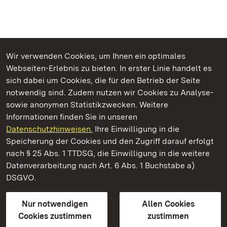
Wir verwenden Cookies, um Ihnen ein optimales
Webseiten-Erlebnis zu bieten. In erster Linie handelt es
Kommen. Staunen. Genießen.
sich dabei um Cookies, die für den Betrieb der Seite
notwendig sind. Zudem nutzen wir Cookies zu Analyse-
sowie anonymen Statistikzwecken. Weitere
Informationen finden Sie in unseren
Datenschutzhinweisen.
Ihre Einwilligung in die
Staatliche Schlösser und Gärten Baden‑Württemberg
Speicherung der Cookies und den Zugriff darauf erfolgt
nach § 25 Abs. 1 TTDSG, die Einwilligung in die weitere
Staatliche Schlösser und Gärten Baden-Württemberg
Datenverarbeitung nach Art. 6 Abs. 1 Buchstabe a)
DSGVO.
Kontakt
FAQ
Impressum
Datenschutz
Gebärdensprache
Leichte Sprache
Erklärung zur Barrierefreiheit
Nur notwendigen
Allen Cookies
BITV-konform (geprüfte Seiten)
Cookies zustimmen
zustimmen