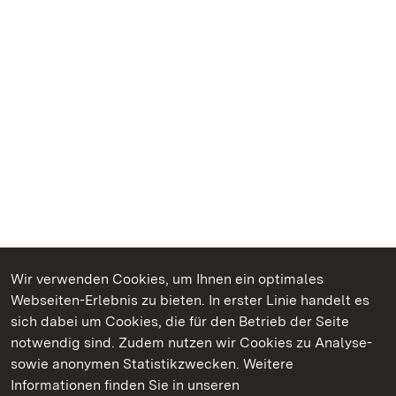
Wir verwenden Cookies, um Ihnen ein optimales
Webseiten-Erlebnis zu bieten. In erster Linie handelt es
Kommen. Staunen. Genießen.
sich dabei um Cookies, die für den Betrieb der Seite
notwendig sind. Zudem nutzen wir Cookies zu Analyse-
sowie anonymen Statistikzwecken. Weitere
Informationen finden Sie in unseren