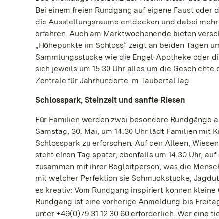
Bei einem freien Rundgang auf eigene Faust oder 
die Ausstellungsräume entdecken und dabei mehr 
erfahren. Auch am Marktwochenende bieten versch
„Höhepunkte im Schloss“ zeigt an beiden Tagen um 
Sammlungsstücke wie die Engel-Apotheke oder die
sich jeweils um 15.30 Uhr alles um die Geschicht
Zentrale für Jahrhunderte im Taubertal lag.
Schlosspark, Steinzeit und sanfte Riesen
Für Familien werden zwei besondere Rundgänge a
Samstag, 30. Mai, um 14.30 Uhr lädt Familien mit K
Schlosspark zu erforschen. Auf den Alleen, Wiese
steht einen Tag später, ebenfalls um 14.30 Uhr, au
zusammen mit ihrer Begleitperson, was die Mensche
mit welcher Perfektion sie Schmuckstücke, Jagdu
es kreativ: Vom Rundgang inspiriert können kleine
Rundgang ist eine vorherige Anmeldung bis Freitag
unter +49(0)79 31.12 30 60 erforderlich. Wer eine t