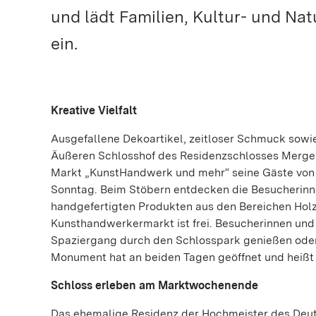
und lädt Familien, Kultur- und N
ein.
Kreative Vielfalt
Ausgefallene Dekoartikel, zeitloser Schmuck sowi
Äußeren Schlosshof des Residenzschlosses Mergen
Markt „KunstHandwerk und mehr“ seine Gäste von 1
Sonntag. Beim Stöbern entdecken die Besucherinne
handgefertigten Produkten aus den Bereichen Holzar
Kunsthandwerkermarkt ist frei. Besucherinnen und
Spaziergang durch den Schlosspark genießen oder
Monument hat an beiden Tagen geöffnet und heißt 
Schloss erleben am Marktwochenende
Das ehemalige Residenz der Hochmeister des Deut