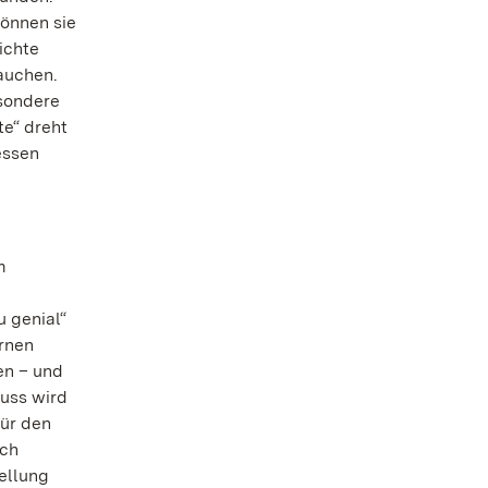
können sie
ichte
auchen.
esondere
e“ dreht
essen
m
 genial“
ernen
en – und
uss wird
Für den
sch
tellung