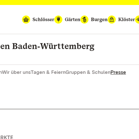
Schlösser
Gärten
Burgen
Klöster
rten Baden‑Württemberg
n
Wir über uns
Tagen & Feiern
Gruppen & Schulen
Presse
ÄRKTE