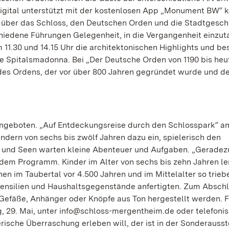
digital unterstützt mit der kostenlosen App „Monument BW“ 
über das Schloss, den Deutschen Orden und die Stadtgesch
iedene Führungen Gelegenheit, in die Vergangenheit einzut
11.30 und 14.15 Uhr die architektonischen Highlights und b
 Spitalsmadonna. Bei „Der Deutsche Orden von 1190 bis heut
e des Ordens, der vor über 800 Jahren gegründet wurde und d
ngeboten. „Auf Entdeckungsreise durch den Schlosspark“ a
indern von sechs bis zwölf Jahren dazu ein, spielerisch den
n und Seen warten kleine Abenteuer und Aufgaben. „Geradezu
f dem Programm. Kinder im Alter von sechs bis zehn Jahren l
n im Taubertal vor 4.500 Jahren und im Mittelalter so trieb
tensilien und Haushaltsgegenstände anfertigten. Zum Abschl
 Gefäße, Anhänger oder Knöpfe aus Ton hergestellt werden. 
, 29. Mai, unter info@schloss-mergentheim.de oder telefoni
ierische Überraschung erleben will, der ist in der Sonderauss