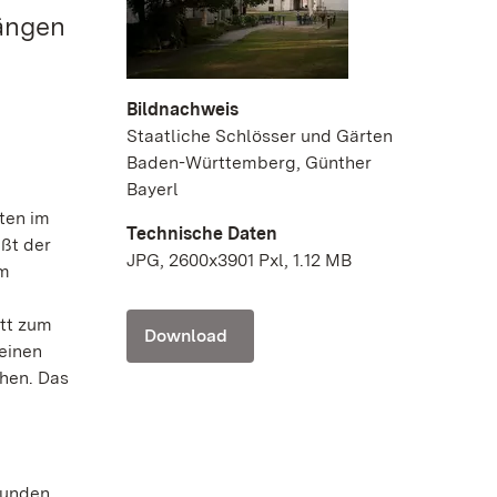
gängen
Bildnachweis
Staatliche Schlösser und Gärten
Baden-Württemberg, Günther
Bayerl
ten im
Technische Daten
ßt der
JPG, 2600x3901 Pxl, 1.12 MB
am
itt zum
Download
einen
hen. Das
kunden.