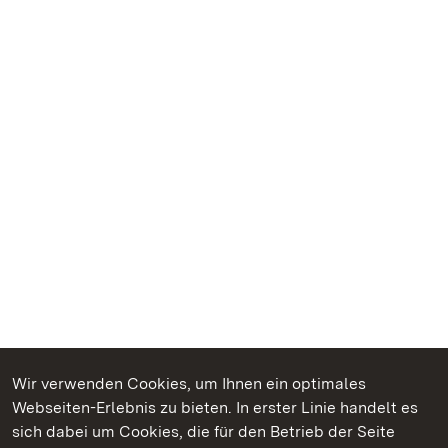
Wir verwenden Cookies, um Ihnen ein optimales
Webseiten-Erlebnis zu bieten. In erster Linie handelt es
Kommen. Staunen. Genießen.
sich dabei um Cookies, die für den Betrieb der Seite