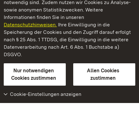
notwendig sind. Zudem nutzen wir Cookies zu Analyse-
sowie anonymen Statistikzwecken. Weitere
Informationen finden Sie in unseren
Datenschutzhinweisen.
Ihre Einwilligung in die
Staatliche Schlösser und Gärten Baden‑Württemberg
Speicherung der Cookies und den Zugriff darauf erfolgt
nach § 25 Abs. 1 TTDSG, die Einwilligung in die weitere
Staatliche Schlösser und Gärten Baden-Württemberg
Datenverarbeitung nach Art. 6 Abs. 1 Buchstabe a)
DSGVO.
Kontakt
FAQ
Impressum
Datenschutz
Gebärdensprache
Leichte Sprache
Erklärung zur Barrierefreiheit
Nur notwendigen
Allen Cookies
BITV-konform (geprüfte Seiten)
Cookies zustimmen
zustimmen
Cookie-Einstellungen anzeigen
Weiteres
Portal
Monumente
Besuchen Sie uns auf
Facebook
Besuchen Sie uns auf
Instagram