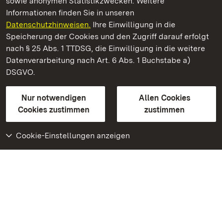
sowie anonymen Statistikzwecken. Weitere
Informationen finden Sie in unseren
Datenschutzhinweisen.
Ihre Einwilligung in die
Staatliche Schlösser und Gärten Baden‑Württemberg
Speicherung der Cookies und den Zugriff darauf erfolgt
nach § 25 Abs. 1 TTDSG, die Einwilligung in die weitere
Staatliche Schlösser und Gärten Baden-Württemberg
Datenverarbeitung nach Art. 6 Abs. 1 Buchstabe a)
DSGVO.
Kontakt
FAQ
Impressum
Datenschutz
Gebärdensprache
Leichte Sprache
Erklärung zur Barrierefreiheit
Nur notwendigen
Allen Cookies
BITV-konform (geprüfte Seiten)
Cookies zustimmen
zustimmen
Cookie-Einstellungen anzeigen
Weiteres
Portal
Monumente
Besuchen Sie uns auf
Facebook
Besuchen Sie uns auf
Instagram
Besuchen Sie uns auf
Youtube