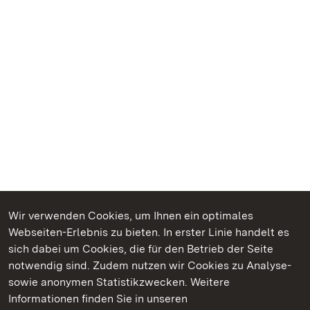
Wir verwenden Cookies, um Ihnen ein optimales
Webseiten-Erlebnis zu bieten. In erster Linie handelt es
Kommen. Staunen. Genießen.
sich dabei um Cookies, die für den Betrieb der Seite
notwendig sind. Zudem nutzen wir Cookies zu Analyse-
sowie anonymen Statistikzwecken. Weitere
Informationen finden Sie in unseren