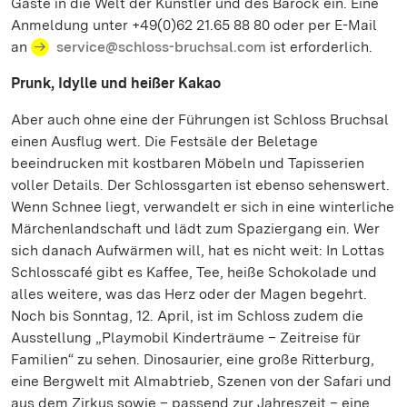
Gäste in die Welt der Künstler und des Barock ein. Eine
Anmeldung unter +49(0)62 21.65 88 80 oder per E-Mail
an
service@schloss-bruchsal.com
ist erforderlich.
Prunk, Idylle und heißer Kakao
Aber auch ohne eine der Führungen ist Schloss Bruchsal
einen Ausflug wert. Die Festsäle der Beletage
beeindrucken mit kostbaren Möbeln und Tapisserien
voller Details. Der Schlossgarten ist ebenso sehenswert.
Wenn Schnee liegt, verwandelt er sich in eine winterliche
Märchenlandschaft und lädt zum Spaziergang ein. Wer
sich danach Aufwärmen will, hat es nicht weit: In Lottas
Schlosscafé gibt es Kaffee, Tee, heiße Schokolade und
alles weitere, was das Herz oder der Magen begehrt.
Noch bis Sonntag, 12. April, ist im Schloss zudem die
Ausstellung „Playmobil Kinderträume – Zeitreise für
Familien“ zu sehen. Dinosaurier, eine große Ritterburg,
eine Bergwelt mit Almabtrieb, Szenen von der Safari und
aus dem Zirkus sowie – passend zur Jahreszeit – eine