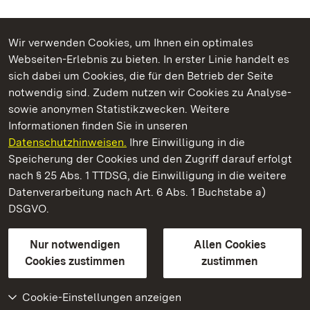
Wir verwenden Cookies, um Ihnen ein optimales
Webseiten-Erlebnis zu bieten. In erster Linie handelt es
Kommen. Staunen. Genießen.
sich dabei um Cookies, die für den Betrieb der Seite
notwendig sind. Zudem nutzen wir Cookies zu Analyse-
sowie anonymen Statistikzwecken. Weitere
Informationen finden Sie in unseren
Datenschutzhinweisen.
Ihre Einwilligung in die
Staatliche Schlösser und Gärten Baden‑Württemberg
Speicherung der Cookies und den Zugriff darauf erfolgt
nach § 25 Abs. 1 TTDSG, die Einwilligung in die weitere
Staatliche Schlösser und Gärten Baden-Württemberg
Datenverarbeitung nach Art. 6 Abs. 1 Buchstabe a)
DSGVO.
Kontakt
FAQ
Impressum
Datenschutz
Gebärdensprache
Leichte Sprache
Erklärung zur Barrierefreiheit
Nur notwendigen
Allen Cookies
BITV-konform (geprüfte Seiten)
Cookies zustimmen
zustimmen
Cookie-Einstellungen anzeigen
Weiteres