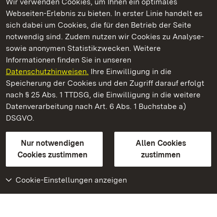
Wir verwenden Cookies, um Ihnen ein optimales
Webseiten-Erlebnis zu bieten. In erster Linie handelt es
Kommen. Staunen. Genießen.
sich dabei um Cookies, die für den Betrieb der Seite
notwendig sind. Zudem nutzen wir Cookies zu Analyse-
sowie anonymen Statistikzwecken. Weitere
Informationen finden Sie in unseren
Datenschutzhinweisen.
Ihre Einwilligung in die
Staatliche Schlösser und Gärten Baden‑Württemberg
Speicherung der Cookies und den Zugriff darauf erfolgt
nach § 25 Abs. 1 TTDSG, die Einwilligung in die weitere
Staatliche Schlösser und Gärten Baden-Württemberg
Datenverarbeitung nach Art. 6 Abs. 1 Buchstabe a)
DSGVO.
Kontakt
FAQ
Impressum
Datenschutz
Gebärdensprache
Leichte Sprache
Erklärung zur Barrierefreiheit
Nur notwendigen
Allen Cookies
BITV-konform (geprüfte Seiten)
Cookies zustimmen
zustimmen
Cookie-Einstellungen anzeigen
Weiteres
Portal
Monumente
Besuchen Sie uns auf