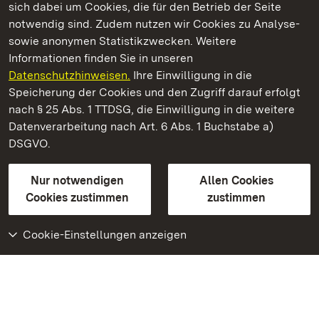
sich dabei um Cookies, die für den Betrieb der Seite
notwendig sind. Zudem nutzen wir Cookies zu Analyse-
sowie anonymen Statistikzwecken. Weitere
Informationen finden Sie in unseren
Datenschutzhinweisen.
Ihre Einwilligung in die
Staatliche Schlösser und Gärten Baden‑Württemberg
Speicherung der Cookies und den Zugriff darauf erfolgt
nach § 25 Abs. 1 TTDSG, die Einwilligung in die weitere
Staatliche Schlösser und Gärten Baden-Württemberg
Datenverarbeitung nach Art. 6 Abs. 1 Buchstabe a)
DSGVO.
Kontakt
FAQ
Impressum
Datenschutz
Gebärdensprache
Leichte Sprache
Erklärung zur Barrierefreiheit
Nur notwendigen
Allen Cookies
BITV-konform (geprüfte Seiten)
Cookies zustimmen
zustimmen
Cookie-Einstellungen anzeigen
Weiteres
Portal
Monumente
Besuchen Sie uns auf
Facebook
Besuchen Sie uns auf