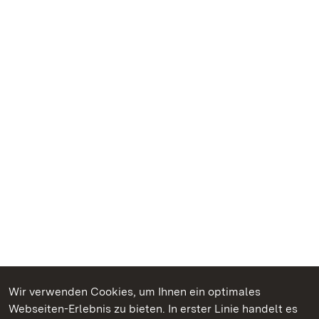
Wir verwenden Cookies, um Ihnen ein optimales
Webseiten-Erlebnis zu bieten. In erster Linie handelt es
Kommen. Staunen. Genießen.