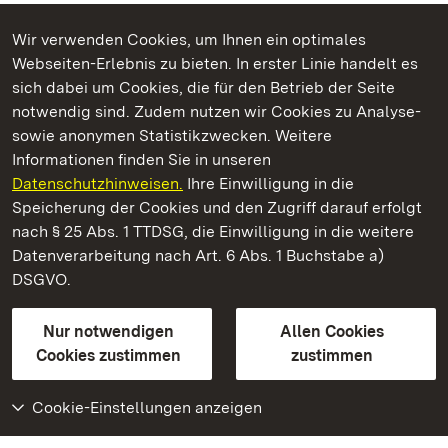
Wir verwenden Cookies, um Ihnen ein optimales
Webseiten-Erlebnis zu bieten. In erster Linie handelt es
Kommen. Staunen. Genießen.
sich dabei um Cookies, die für den Betrieb der Seite
notwendig sind. Zudem nutzen wir Cookies zu Analyse-
sowie anonymen Statistikzwecken. Weitere
Informationen finden Sie in unseren
Datenschutzhinweisen.
Ihre Einwilligung in die
Staatliche Schlösser und Gärten Baden‑Württemberg
Speicherung der Cookies und den Zugriff darauf erfolgt
nach § 25 Abs. 1 TTDSG, die Einwilligung in die weitere
Staatliche Schlösser und Gärten Baden-Württemberg
Datenverarbeitung nach Art. 6 Abs. 1 Buchstabe a)
DSGVO.
Kontakt
FAQ
Impressum
Datenschutz
Gebärdensprache
Leichte Sprache
Erklärung zur Barrierefreiheit
Nur notwendigen
Allen Cookies
BITV-konform (geprüfte Seiten)
Cookies zustimmen
zustimmen
Cookie-Einstellungen anzeigen
Weiteres
Portal
Monumente