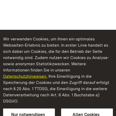
Wir verwenden Cookies, um Ihnen ein optimales
Webseiten-Erlebnis zu bieten. In erster Linie handelt es
Kommen. Staunen. Genießen.
sich dabei um Cookies, die für den Betrieb der Seite
notwendig sind. Zudem nutzen wir Cookies zu Analyse-
sowie anonymen Statistikzwecken. Weitere
Informationen finden Sie in unseren
Datenschutzhinweisen.
Ihre Einwilligung in die
Staatliche Schlösser und Gärten Baden‑Württemberg
Speicherung der Cookies und den Zugriff darauf erfolgt
nach § 25 Abs. 1 TTDSG, die Einwilligung in die weitere
Staatliche Schlösser und Gärten Baden-Württemberg
Datenverarbeitung nach Art. 6 Abs. 1 Buchstabe a)
DSGVO.
Kontakt
FAQ
Impressum
Datenschutz
Gebärdensprache
Leichte Sprache
Erklärung zur Barrierefreiheit
Nur notwendigen
Allen Cookies