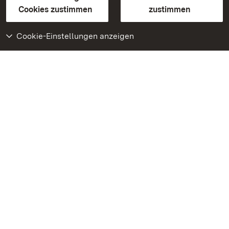
BITV-konform (geprüfte Seiten)
Cookies zustimmen
zustimmen
Cookie-Einstellungen anzeigen
Weiteres
Portal
Monumente
Besuchen Sie uns auf
Facebook
Besuchen Sie uns auf
Instagram
Besuchen Sie uns auf
Youtube
Lernen Sie unsere Apps
kennen
Google Play Store
App Store für iPhone