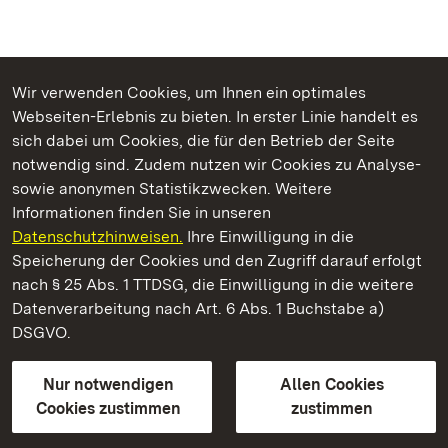
Wir verwenden Cookies, um Ihnen ein optimales
Webseiten-Erlebnis zu bieten. In erster Linie handelt es
Kommen. Staunen. Genießen.
sich dabei um Cookies, die für den Betrieb der Seite
notwendig sind. Zudem nutzen wir Cookies zu Analyse-
sowie anonymen Statistikzwecken. Weitere
Informationen finden Sie in unseren
Datenschutzhinweisen.
Ihre Einwilligung in die
Staatliche Schlösser und Gärten Baden‑Württemberg
Speicherung der Cookies und den Zugriff darauf erfolgt
nach § 25 Abs. 1 TTDSG, die Einwilligung in die weitere
Staatliche Schlösser und Gärten Baden-Württemberg
Datenverarbeitung nach Art. 6 Abs. 1 Buchstabe a)
DSGVO.
Kontakt
FAQ
Impressum
Datenschutz
Gebärdensprache
Leichte Sprache
Erklärung zur Barrierefreiheit
Nur notwendigen
Allen Cookies
BITV-konform (geprüfte Seiten)
Cookies zustimmen
zustimmen