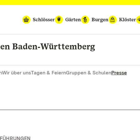
Schlösser
Gärten
Burgen
Klöster
rten Baden‑Württemberg
n
Wir über uns
Tagen & Feiern
Gruppen & Schulen
Presse
RFÜHRUNGEN