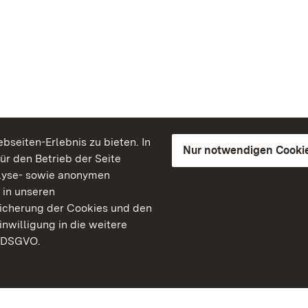
seiten-Erlebnis zu bieten. In
Nur notwendigen Cooki
für den Betrieb der Seite
lyse- sowie anonymen
 in unseren
peicherung der Cookies und den
inwilligung in die weitere
) DSGVO.
Staatliche Schlösser un
Baden-Württemberg
Kontakt