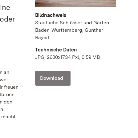
ine
Bildnachweis
 oder
Staatliche Schlösser und Gärten
Baden-Württemberg, Günther
Bayerl
Technische Daten
JPG, 2600x1734 Pxl, 0.59 MB
n an.
Download
zwei
r freuen
lbronn.
In den
on
t macht