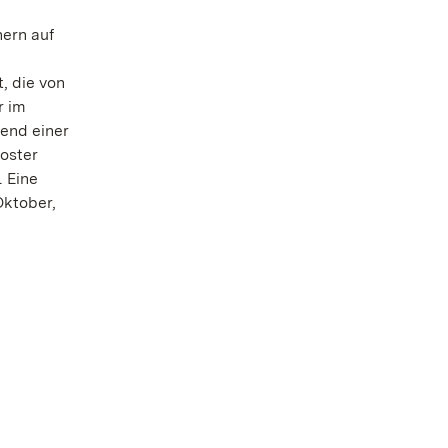
ern auf
, die von
r im
end einer
loster
 Eine
Oktober,