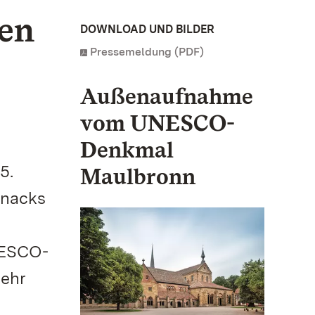
den
DOWNLOAD UND BILDER
Pressemeldung (PDF)
Außenaufnahme
vom UNESCO-
Denkmal
5.
Maulbronn
Snacks
NESCO-
mehr