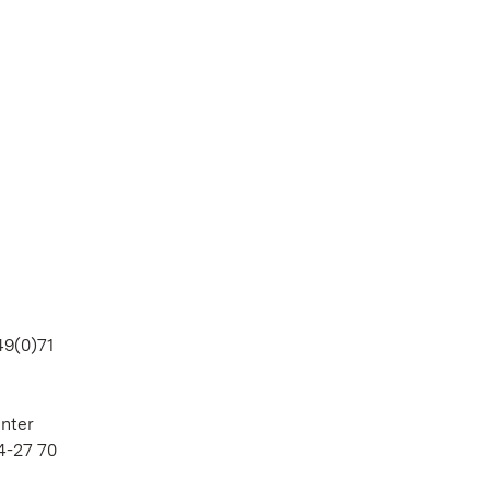
49(0)71
nter
4-27 70