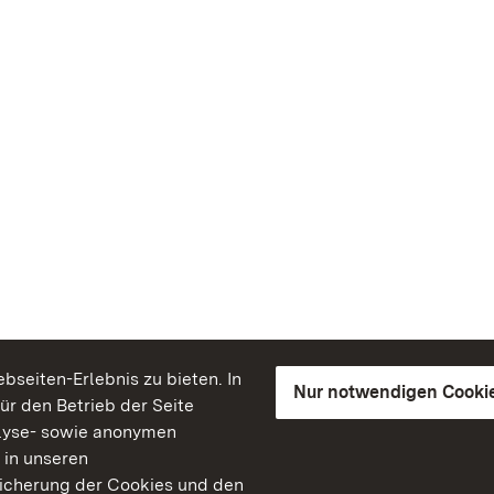
seiten-Erlebnis zu bieten. In
Nur notwendigen Cooki
für den Betrieb der Seite
lyse- sowie anonymen
 in unseren
peicherung der Cookies und den