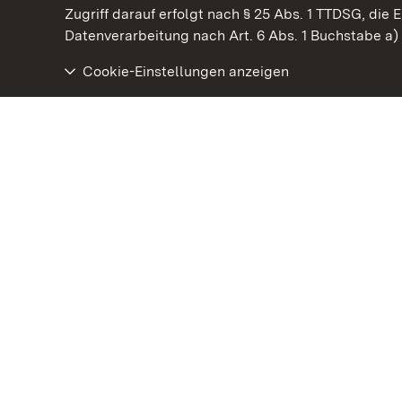
Kommen. Staunen. Genießen.
Zugriff darauf erfolgt nach § 25 Abs. 1 TTDSG, die E
Datenverarbeitung nach Art. 6 Abs. 1 Buchstabe a
Cookie-Einstellungen anzeigen
Staatliche Schlösser und Gärten Baden‑Württemberg