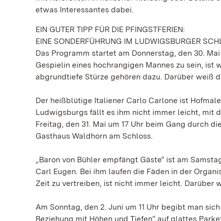
etwas Interessantes dabei.
EIN GUTER TIPP FÜR DIE PFINGSTFERIEN:
EINE SONDERFÜHRUNG IM LUDWIGSBURGER SCH
Das Programm startet am Donnerstag, den 30. Mai u
Gespielin eines hochrangigen Mannes zu sein, ist 
abgrundtiefe Stürze gehören dazu. Darüber weiß d
Der heißblütige Italiener Carlo Carlone ist Hofmal
Ludwigsburgs fällt es ihm nicht immer leicht, m
Freitag, den 31. Mai um 17 Uhr beim Gang durch di
Gasthaus Waldhorn am Schloss.
„Baron von Bühler empfängt Gäste“ ist am Samstag
Carl Eugen. Bei ihm laufen die Fäden in der Orga
Zeit zu vertreiben, ist nicht immer leicht. Darüber 
Am Sonntag, den 2. Juni um 11 Uhr begibt man sic
Beziehung mit Höhen und Tiefen“ auf glattes Parke