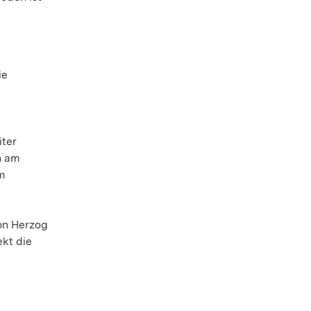
ie
iter
n am
im
on Herzog
kt die