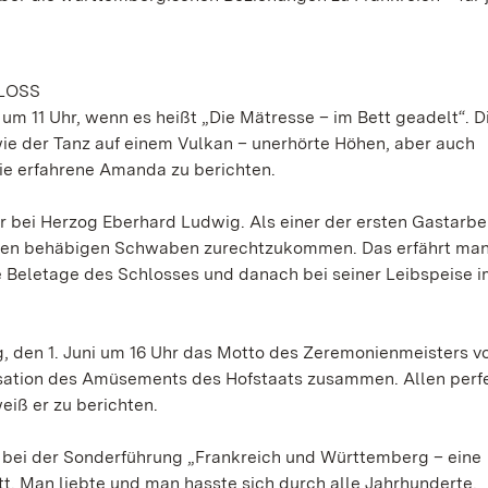
LOSS
m 11 Uhr, wenn es heißt „Die Mätresse – im Bett geadelt“. D
wie der Tanz auf einem Vulkan – unerhörte Höhen, aber auch
ie erfahrene Amanda zu berichten.
er bei Herzog Eberhard Ludwig. Als einer der ersten Gastarbe
it den behäbigen Schwaben zurechtzukommen. Das erfährt ma
e Beletage des Schlosses und danach bei seiner Leibspeise 
, den 1. Juni um 16 Uhr das Motto des Zeremonienmeisters v
nisation des Amüsements des Hofstaats zusammen. Allen perfe
weiß er zu berichten.
h bei der Sonderführung „Frankreich und Württemberg – eine
tt. Man liebte und man hasste sich durch alle Jahrhunderte.