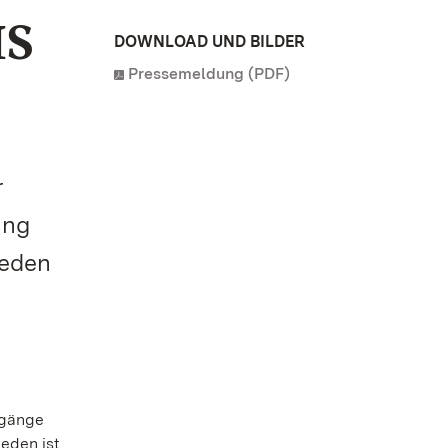
IS
DOWNLOAD UND BILDER
Pressemeldung (PDF)
r
ung
jeden
dgänge
jeden ist