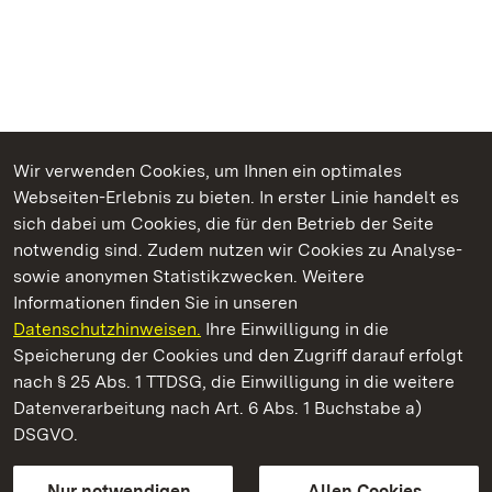
Wir verwenden Cookies, um Ihnen ein optimales
Webseiten-Erlebnis zu bieten. In erster Linie handelt es
Kommen. Staunen. Genießen.
sich dabei um Cookies, die für den Betrieb der Seite
notwendig sind. Zudem nutzen wir Cookies zu Analyse-
sowie anonymen Statistikzwecken. Weitere
Informationen finden Sie in unseren
Datenschutzhinweisen.
Ihre Einwilligung in die
Staatliche Schlösser und Gärten Baden‑Württemberg
Speicherung der Cookies und den Zugriff darauf erfolgt
nach § 25 Abs. 1 TTDSG, die Einwilligung in die weitere
Staatliche Schlösser und Gärten Baden-Württemberg
Datenverarbeitung nach Art. 6 Abs. 1 Buchstabe a)
DSGVO.
Kontakt
FAQ
Impressum
Datenschutz
Gebärdensprache
Leichte Sprache
Erklärung zur Barrierefreiheit
Nur notwendigen
Allen Cookies