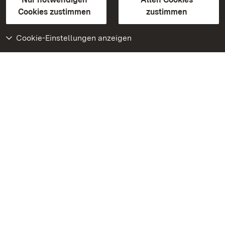
BITV-konform (geprüfte Seiten)
Cookies zustimmen
zustimmen
Cookie-Einstellungen anzeigen
Weiteres
Portal
Monumente
Besuchen Sie uns auf
Facebook
Besuchen Sie uns auf
Instagram
Besuchen Sie uns auf
Youtube
Lernen Sie unsere Apps
kennen
Google Play Store
App Store für iPhone