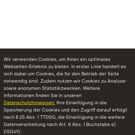
Wir verwenden Cookies, um Ihnen ein optimales
Webseiten-Erlebnis zu bieten. In erster Linie handelt es
Kommen. Staunen. Genießen.
sich dabei um Cookies, die für den Betrieb der Seite
notwendig sind. Zudem nutzen wir Cookies zu Analyse-
sowie anonymen Statistikzwecken. Weitere
Informationen finden Sie in unseren
Datenschutzhinweisen.
Ihre Einwilligung in die
Staatliche Schlösser und Gärten Baden‑Württemberg
Speicherung der Cookies und den Zugriff darauf erfolgt
nach § 25 Abs. 1 TTDSG, die Einwilligung in die weitere
Staatliche Schlösser und Gärten Baden-Württemberg
Datenverarbeitung nach Art. 6 Abs. 1 Buchstabe a)
DSGVO.
Kontakt
FAQ
Impressum
Datenschutz