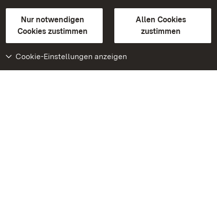
Gebärdensprache
Leichte Sprache
Erklärung zur Barrierefreiheit
Nur notwendigen
Allen Cookies
BITV-konform (geprüfte Seiten)
Cookies zustimmen
zustimmen
Cookie-Einstellungen anzeigen
Weiteres
Portal
Monumente
Besuchen Sie uns auf
Facebook
Besuchen Sie uns auf
Instagram
Besuchen Sie uns auf
Youtube
Lernen Sie unsere Apps
kennen
Google Play Store
App Store für iPhone