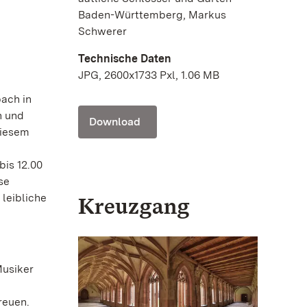
Baden-Württemberg, Markus
Schwerer
Technische Daten
JPG, 2600x1733 Pxl, 1.06 MB
d
ach in
n und
Download
diesem
bis 12.00
se
 leibliche
Kreuzgang
Musiker
reuen.