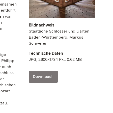
meinsamen
 entführt
en von
n
Bildnachweis
er
Staatliche Schlösser und Gärten
Baden-Württemberg, Markus
Schwerer
Technische Daten
fige
JPG, 2600x1734 Pxl, 0.62 MB
 Philipp
r auch
bschluss
Download
ker
ichischen
ozart.
rzau.