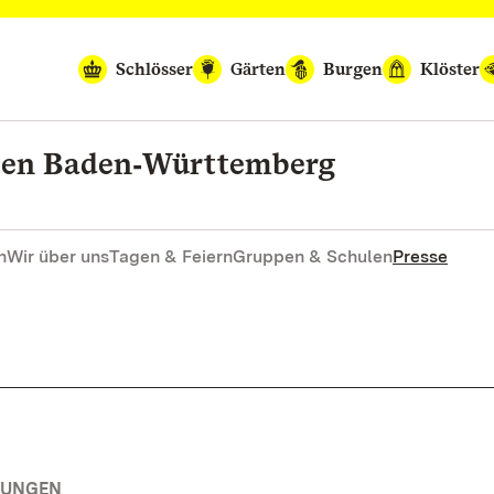
Schlösser
Gärten
Burgen
Klöster
rten Baden‑Württemberg
n
Wir über uns
Tagen & Feiern
Gruppen & Schulen
Presse
TUNGEN