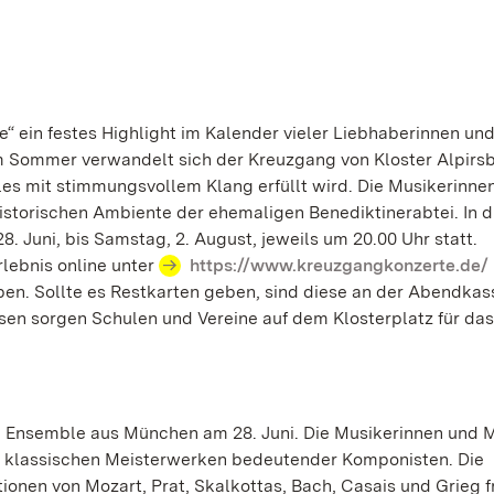
“ ein festes Highlight im Kalender vieler Liebhaberinnen un
m Sommer verwandelt sich der Kreuzgang von Kloster Alpirsb
es mit stimmungsvollem Klang erfüllt wird. Die Musikerinne
storischen Ambiente der ehemaligen Benediktinerabtei. In 
 Juni, bis Samstag, 2. August, jeweils um 20.00 Uhr statt.
rlebnis online unter
https://www.kreuzgangkonzerte.de/
n. Sollte es Restkarten geben, sind diese an der Abendkas
usen sorgen Schulen und Vereine auf dem Klosterplatz für das
le Ensemble aus München am 28. Juni. Die Musikerinnen und 
n klassischen Meisterwerken bedeutender Komponisten. Die
ionen von Mozart, Prat, Skalkottas, Bach, Casais und Grieg f