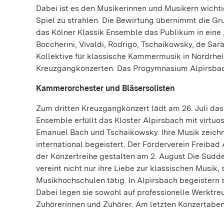
Dabei ist es den Musikerinnen und Musikern wich
Spiel zu strahlen. Die Bewirtung übernimmt die Gr
das Kölner Klassik Ensemble das Publikum in eine
Boccherini, Vivaldi, Rodrigo, Tschaikowsky, de Sar
Kollektive für klassische Kammermusik in Nordrhei
Kreuzgangkonzerten. Das Progymnasium Alpirsbach
Kammerorchester und Bläsersolisten
Zum dritten Kreuzgangkonzert lädt am 26. Juli d
Ensemble erfüllt das Kloster Alpirsbach mit virtu
Emanuel Bach und Tschaikowsky. Ihre Musik zeichne
international begeistert. Der Förderverein Freiba
der Konzertreihe gestalten am 2. August Die Südde
vereint nicht nur ihre Liebe zur klassischen Musik,
Musikhochschulen tätig. In Alpirsbach begeistern s
Dabei legen sie sowohl auf professionelle Werktre
Zuhörerinnen und Zuhörer. Am letzten Konzertaben