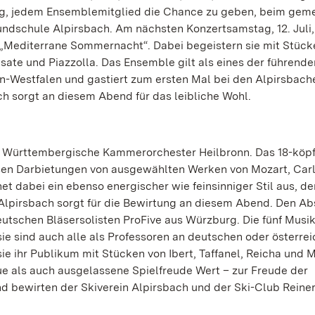
tig, jedem Ensemblemitglied die Chance zu geben, beim ge
undschule Alpirsbach. Am nächsten Konzertsamstag, 12. Juli,
 „Mediterrane Sommernacht“. Dabei begeistern sie mit Stück
asate und Piazzolla. Das Ensemble gilt als eines der führende
n-Westfalen und gastiert zum ersten Mal bei den Alpirsbach
 sorgt an diesem Abend für das leibliche Wohl.
as Württembergische Kammerorchester Heilbronn. Das 18-köp
osen Darbietungen von ausgewählten Werken von Mozart, Carl
t dabei ein ebenso energischer wie feinsinniger Stil aus, de
d Alpirsbach sorgt für die Bewirtung an diesem Abend. Den A
utschen Bläsersolisten ProFive aus Würzburg. Die fünf Musi
 sie sind auch alle als Professoren an deutschen oder österre
ie ihr Publikum mit Stücken von Ibert, Taffanel, Reicha und M
ue als auch ausgelassene Spielfreude Wert – zur Freude der
d bewirten der Skiverein Alpirsbach und der Ski-Club Reine