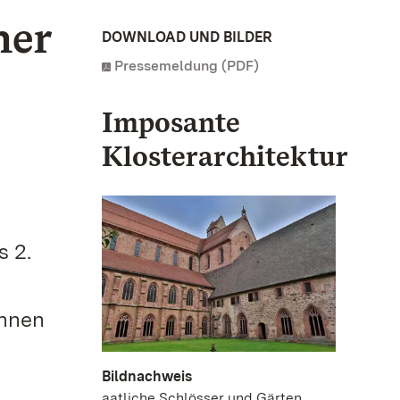
her
DOWNLOAD UND BILDER
Pressemeldung (PDF)
Imposante
Klosterarchitektur
s 2.
innen
Bildnachweis
aatliche Schlösser und Gärten