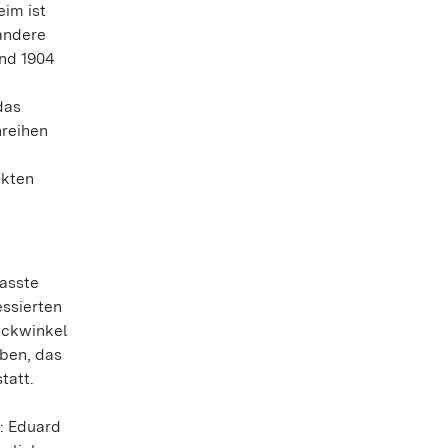
eim ist
 andere
and 1904
n
das
nreihen
ckten
asste
essierten
ickwinkel
ben, das
tatt.
n: Eduard