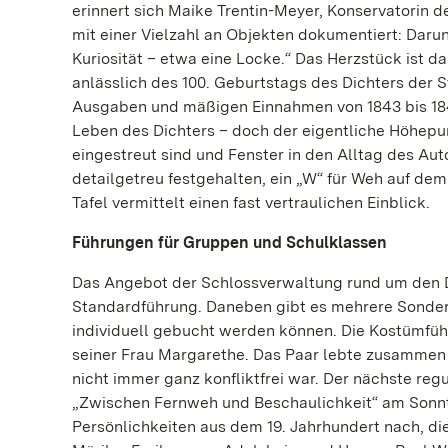
erinnert sich Maike Trentin-Meyer, Konservatorin d
mit einer Vielzahl an Objekten dokumentiert: Daru
Kuriosität – etwa eine Locke.“ Das Herzstück ist 
anlässlich des 100. Geburtstags des Dichters der
Ausgaben und mäßigen Einnahmen von 1843 bis 1847
Leben des Dichters – doch der eigentliche Höhepu
eingestreut sind und Fenster in den Alltag des Au
detailgetreu festgehalten, ein „W“ für Weh auf de
Tafel vermittelt einen fast vertraulichen Einblick.
Führungen für Gruppen und Schulklassen
Das Angebot der Schlossverwaltung rund um den D
Standardführung. Daneben gibt es mehrere Sonderfü
individuell gebucht werden können. Die Kostümfüh
seiner Frau Margarethe. Das Paar lebte zusammen
nicht immer ganz konfliktfrei war. Der nächste reg
„Zwischen Fernweh und Beschaulichkeit“ am Sonnta
Persönlichkeiten aus dem 19. Jahrhundert nach, di