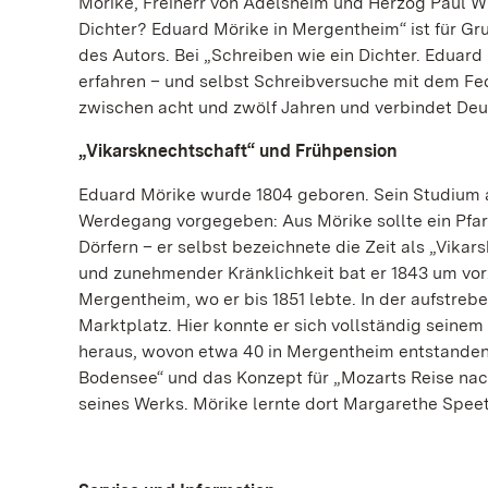
Mörike, Freiherr von Adelsheim und Herzog Paul 
Dichter? Eduard Mörike in Mergentheim“ ist für G
des Autors. Bei „Schreiben wie ein Dichter. Eduar
erfahren – und selbst Schreibversuche mit dem Fed
zwischen acht und zwölf Jahren und verbindet Deu
„Vikarsknechtschaft“ und Frühpension
Eduard Mörike wurde 1804 geboren. Sein Studium ab
Werdegang vorgegeben: Aus Mörike sollte ein Pfarr
Dörfern – er selbst bezeichnete die Zeit als „Vik
und zunehmender Kränklichkeit bat er 1843 um vorz
Mergentheim, wo er bis 1851 lebte. In der aufstreb
Marktplatz. Hier konnte er sich vollständig seine
heraus, wovon etwa 40 in Mergentheim entstanden.
Bodensee“ und das Konzept für „Mozarts Reise nac
seines Werks. Mörike lernte dort Margarethe Speeth