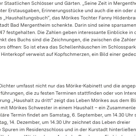
er Staatlichen Schlösser und Gärten. „Seine Zeit in Mergenth
nter Erstausgaben, Erinnerungsstücke und auch die ein oder
das „Haushaltungsbuch“, das Mörikes Tochter Fanny Hildenbr
 Stadt Bad Mergentheim schenkte. Darin sind seine sparsame
 festgehalten. Die Zahlen geben interessante Einblicke in 
nkt des Buchs sind die Zeichnungen, die zwischen die Zahle
tors öffnen: So ist etwa das Schellenhäuschen im Schlosspark
m Hinterkopf verweist auf Kopfschmerzen, ein Bild einer gede
ichter umfasst nicht nur das Mörike-Kabinett und die angep
hrungen, die zu festen Terminen stattfinden oder von Inter
rung „Haushalt zu dritt“ zeigt das Leben Mörikes aus dem Bl
 mit Mörikes Schwester in einem Haushalt – ein Zusammenle
uläre Termin findet am Samstag, 6. September, um 14.30 Uhr s
g, 14. Dezember, um 14.30 Uhr zeichnet das Leben dreier
e Spuren im Residenzschloss und in der Kurstadt hinterließe