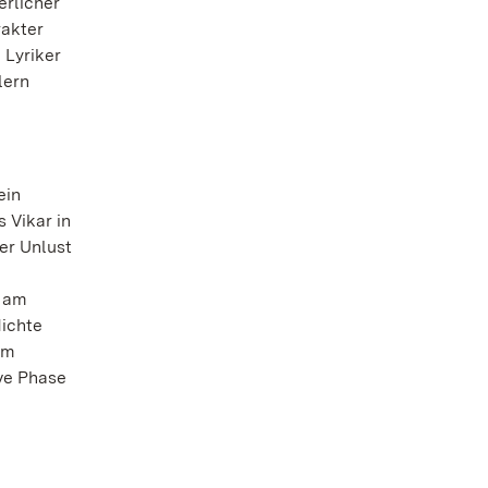
erlicher
rakter
 Lyriker
lern
ein
 Vikar in
er Unlust
g am
dichte
om
ve Phase