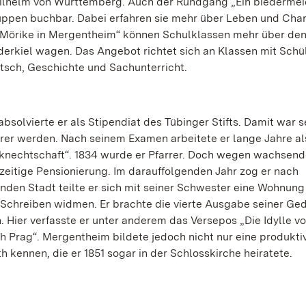
Wilhelm von Württemberg. Auch der Rundgang „Ein biedermei
ruppen buchbar. Dabei erfahren sie mehr über Leben und Cha
d Mörike in Mergentheim“ können Schulklassen mehr über den
erkiel wagen. Das Angebot richtet sich an Klassen mit Schü
tsch, Geschichte und Sachunterricht.
solvierte er als Stipendiat des Tübinger Stifts. Damit war s
er werden. Nach seinem Examen arbeitete er lange Jahre als
arsknechtschaft“. 1834 wurde er Pfarrer. Doch wegen wachsend
eitige Pensionierung. Im darauffolgenden Jahr zog er nach
enden Stadt teilte er sich mit seiner Schwester eine Wohnun
m Schreiben widmen. Er brachte die vierte Ausgabe seiner Ge
 Hier verfasste er unter anderem das Versepos „Die Idylle v
h Prag“. Mergentheim bildete jedoch nicht nur eine produkti
 kennen, die er 1851 sogar in der Schlosskirche heiratete.