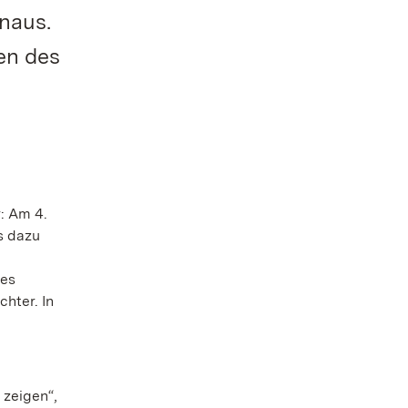
naus.
en des
: Am 4.
s dazu
des
hter. In
 zeigen“,