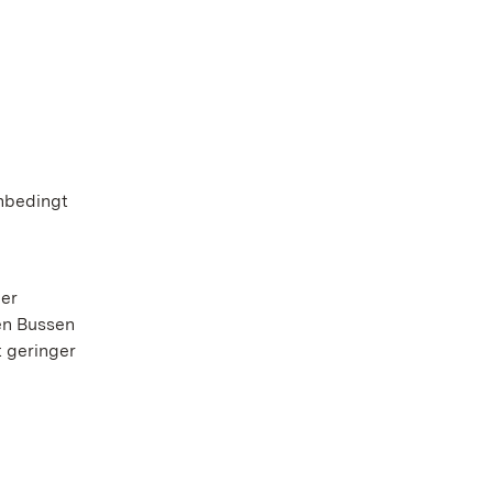
nbedingt
der
en Bussen
t geringer