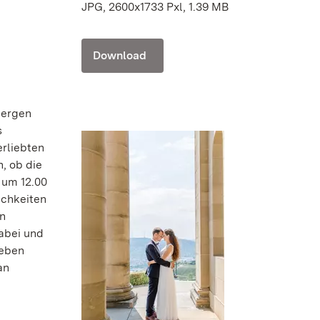
JPG, 2600x1733 Pxl, 1.39 MB
Download
bergen
s
erliebten
n, ob die
 um 12.00
ichkeiten
en
abei und
geben
an