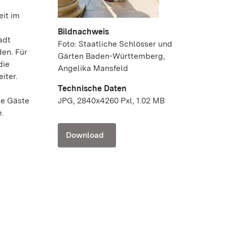
eit im
Bildnachweis
adt
Foto: Staatliche Schlösser und
den. Für
Gärten Baden-Württemberg,
die
Angelika Mansfeld
iter.
Technische Daten
JPG, 2840x4260 Pxl, 1.02 MB
ie Gäste
e.
Download