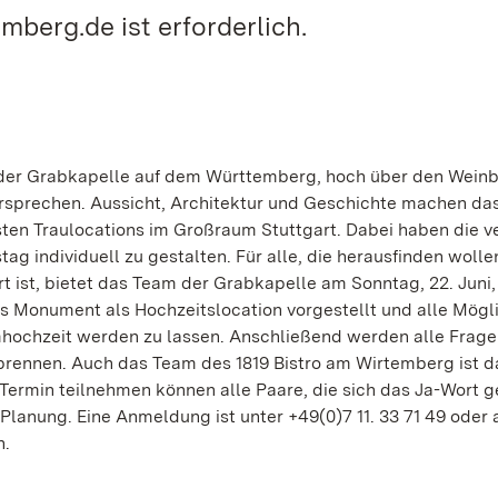
berg.de ist erforderlich.
in der Grabkapelle auf dem Württemberg, hoch über den Wein
ersprechen. Aussicht, Architektur und Geschichte machen da
ten Traulocations im Großraum Stuttgart. Dabei haben die v
g individuell zu gestalten. Für alle, die herausfinden wolle
t ist, bietet das Team der Grabkapelle am Sonntag, 22. Juni,
as Monument als Hochzeitslocation vorgestellt und alle Mögl
mhochzeit werden zu lassen. Anschließend werden alle Frag
brennen. Auch das Team des 1819 Bistro am Wirtemberg ist d
ermin teilnehmen können alle Paare, die sich das Ja-Wort 
 Planung. Eine Anmeldung ist unter +49(0)7 11. 33 71 49 oder 
h.