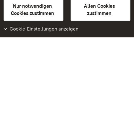
Gebärdensprache
Leichte Sprache
Erklärung zur Barrierefreiheit
Nur notwendigen
Allen Cookies
BITV-konform (geprüfte Seiten)
Cookies zustimmen
zustimmen
Cookie-Einstellungen anzeigen
Weiteres
Portal
Monumente
Besuchen Sie uns auf
Facebook
Besuchen Sie uns auf
Instagram
Besuchen Sie uns auf
Youtube
Lernen Sie unsere Apps
kennen
Google Play Store
App Store für iPhone