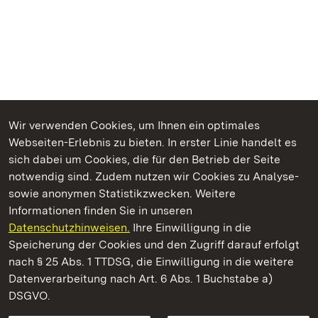
Wir verwenden Cookies, um Ihnen ein optimales
Webseiten-Erlebnis zu bieten. In erster Linie handelt es
Kommen. Staunen. Genießen.
sich dabei um Cookies, die für den Betrieb der Seite
notwendig sind. Zudem nutzen wir Cookies zu Analyse-
sowie anonymen Statistikzwecken. Weitere
Informationen finden Sie in unseren
Datenschutzhinweisen.
Ihre Einwilligung in die
Staatliche Schlösser und Gärten Baden‑Württemberg
Speicherung der Cookies und den Zugriff darauf erfolgt
nach § 25 Abs. 1 TTDSG, die Einwilligung in die weitere
Staatliche Schlösser und Gärten Baden-Württemberg
Datenverarbeitung nach Art. 6 Abs. 1 Buchstabe a)
DSGVO.
Kontakt
FAQ
Impressum
Datenschutz