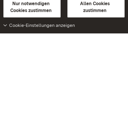
Erklärung zur Barrierefreiheit
Nur notwendigen
Allen Cookies
BITV-konform (geprüfte Seiten)
Cookies zustimmen
zustimmen
Cookie-Einstellungen anzeigen
Weiteres
Portal
Monumente
Besuchen Sie uns auf
Facebook
Besuchen Sie uns auf
Instagram
Besuchen Sie uns auf
Youtube
Lernen Sie unsere Apps
kennen
Google Play Store
App Store für iPhone