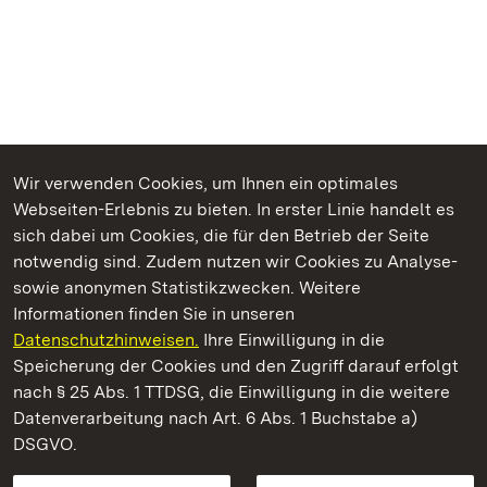
Wir verwenden Cookies, um Ihnen ein optimales
Webseiten-Erlebnis zu bieten. In erster Linie handelt es
Kommen. Staunen. Genießen.
sich dabei um Cookies, die für den Betrieb der Seite
notwendig sind. Zudem nutzen wir Cookies zu Analyse-
sowie anonymen Statistikzwecken. Weitere
Informationen finden Sie in unseren
Datenschutzhinweisen.
Ihre Einwilligung in die
Staatliche Schlösser und Gärten Baden‑Württemberg
Speicherung der Cookies und den Zugriff darauf erfolgt
nach § 25 Abs. 1 TTDSG, die Einwilligung in die weitere
Staatliche Schlösser und Gärten Baden-Württemberg
Datenverarbeitung nach Art. 6 Abs. 1 Buchstabe a)
DSGVO.
Kontakt
FAQ
Impressum
Datenschutz
Gebärdensprache
Leichte Sprache