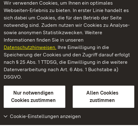
Wir verwenden Cookies, um Ihnen ein optimales
Webseiten-Erlebnis zu bieten. In erster Linie handelt es
Kommen. Staunen. Genießen.
sich dabei um Cookies, die für den Betrieb der Seite
notwendig sind. Zudem nutzen wir Cookies zu Analyse-
sowie anonymen Statistikzwecken. Weitere
Informationen finden Sie in unseren
Datenschutzhinweisen.
Ihre Einwilligung in die
Staatliche Schlösser und Gärten Baden‑Württemberg
Speicherung der Cookies und den Zugriff darauf erfolgt
nach § 25 Abs. 1 TTDSG, die Einwilligung in die weitere
Staatliche Schlösser und Gärten Baden-Württemberg
Datenverarbeitung nach Art. 6 Abs. 1 Buchstabe a)
DSGVO.
Kontakt
FAQ
Impressum
Datenschutz
Gebärdensprache
Leichte Sprache
Erklärung zur Barrierefreiheit
Nur notwendigen
Allen Cookies
BITV-konform (geprüfte Seiten)
Cookies zustimmen
zustimmen
Cookie-Einstellungen anzeigen
Weiteres
Portal
Monumente