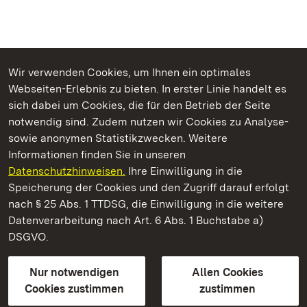
Wir verwenden Cookies, um Ihnen ein optimales
Webseiten-Erlebnis zu bieten. In erster Linie handelt es
Kommen. Staunen. Genießen.
sich dabei um Cookies, die für den Betrieb der Seite
notwendig sind. Zudem nutzen wir Cookies zu Analyse-
sowie anonymen Statistikzwecken. Weitere
Informationen finden Sie in unseren
Datenschutzhinweisen.
Ihre Einwilligung in die
Staatliche Schlösser und Gärten Baden‑Württemberg
Speicherung der Cookies und den Zugriff darauf erfolgt
nach § 25 Abs. 1 TTDSG, die Einwilligung in die weitere
Staatliche Schlösser und Gärten Baden-Württemberg
Datenverarbeitung nach Art. 6 Abs. 1 Buchstabe a)
DSGVO.
Kontakt
FAQ
Impressum
Datenschutz
Gebärdensprache
Leichte Sprache
Erklärung zur Barrierefreiheit
Nur notwendigen
Allen Cookies
BITV-konform (geprüfte Seiten)
Cookies zustimmen
zustimmen