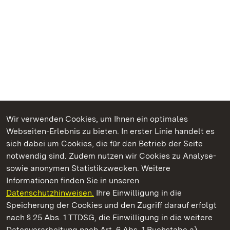
Wir verwenden Cookies, um Ihnen ein optimales
Webseiten-Erlebnis zu bieten. In erster Linie handelt es
Kommen. Staunen. Genießen.
sich dabei um Cookies, die für den Betrieb der Seite
notwendig sind. Zudem nutzen wir Cookies zu Analyse-
sowie anonymen Statistikzwecken. Weitere
Informationen finden Sie in unseren
Datenschutzhinweisen.
Ihre Einwilligung in die
Staatliche Schlösser und Gärten Baden‑Württemberg
Speicherung der Cookies und den Zugriff darauf erfolgt
nach § 25 Abs. 1 TTDSG, die Einwilligung in die weitere
Staatliche Schlösser und Gärten Baden-Württemberg
Datenverarbeitung nach Art. 6 Abs. 1 Buchstabe a)