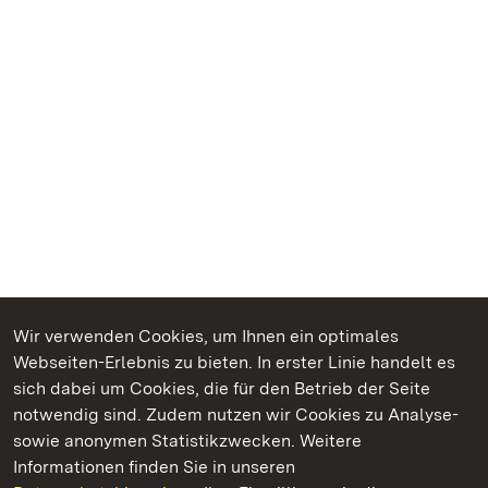
Wir verwenden Cookies, um Ihnen ein optimales
Webseiten-Erlebnis zu bieten. In erster Linie handelt es
Kommen. Staunen. Genießen.
sich dabei um Cookies, die für den Betrieb der Seite
notwendig sind. Zudem nutzen wir Cookies zu Analyse-
sowie anonymen Statistikzwecken. Weitere
Informationen finden Sie in unseren