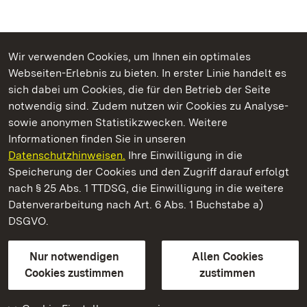
Wir verwenden Cookies, um Ihnen ein optimales
Webseiten-Erlebnis zu bieten. In erster Linie handelt es
Kommen. Staunen. Genießen.
sich dabei um Cookies, die für den Betrieb der Seite
notwendig sind. Zudem nutzen wir Cookies zu Analyse-
sowie anonymen Statistikzwecken. Weitere
Informationen finden Sie in unseren
Datenschutzhinweisen.
Ihre Einwilligung in die
Staatliche Schlösser und Gärten Baden‑Württemberg
Speicherung der Cookies und den Zugriff darauf erfolgt
nach § 25 Abs. 1 TTDSG, die Einwilligung in die weitere
Staatliche Schlösser und Gärten Baden-Württemberg
Datenverarbeitung nach Art. 6 Abs. 1 Buchstabe a)
DSGVO.
Kontakt
FAQ
Impressum
Datenschutz
Gebärdensprache
Leichte Sprache
Erklärung zur Barrierefreiheit
Nur notwendigen
Allen Cookies
BITV-konform (geprüfte Seiten)
Cookies zustimmen
zustimmen