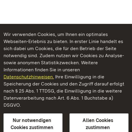
Wir verwenden Cookies, um Ihnen ein optimales
Webseiten-Erlebnis zu bieten. In erster Linie handelt es
Kommen. Staunen. Genießen.
sich dabei um Cookies, die für den Betrieb der Seite
notwendig sind. Zudem nutzen wir Cookies zu Analyse-
sowie anonymen Statistikzwecken. Weitere
Informationen finden Sie in unseren
Datenschutzhinweisen.
Ihre Einwilligung in die
Staatliche Schlösser und Gärten Baden‑Württemberg
Speicherung der Cookies und den Zugriff darauf erfolgt
nach § 25 Abs. 1 TTDSG, die Einwilligung in die weitere
Staatliche Schlösser und Gärten Baden-Württemberg
Datenverarbeitung nach Art. 6 Abs. 1 Buchstabe a)
DSGVO.
Kontakt
FAQ
Impressum
Datenschutz
Gebärdensprache
Leichte Sprache
Erklärung zur Barrierefreiheit
Nur notwendigen
Allen Cookies
BITV-konform (geprüfte Seiten)
Cookies zustimmen
zustimmen