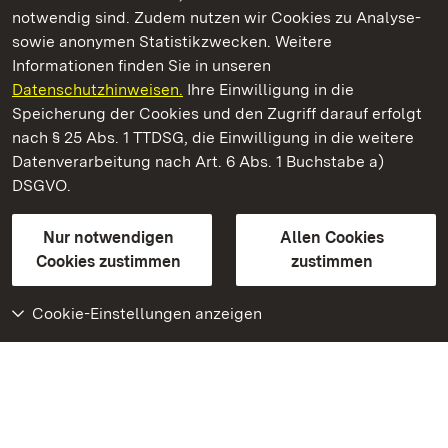
notwendig sind. Zudem nutzen wir Cookies zu Analyse-
sowie anonymen Statistikzwecken. Weitere
Informationen finden Sie in unseren
Datenschutzhinweisen.
Ihre Einwilligung in die
Staatliche Schlösser und Gärten Baden‑Württemberg
Speicherung der Cookies und den Zugriff darauf erfolgt
nach § 25 Abs. 1 TTDSG, die Einwilligung in die weitere
Staatliche Schlösser und Gärten Baden-Württemberg
Datenverarbeitung nach Art. 6 Abs. 1 Buchstabe a)
DSGVO.
Kontakt
FAQ
Impressum
Datenschutz
Gebärdensprache
Leichte Sprache
Erklärung zur Barrierefreiheit
Nur notwendigen
Allen Cookies
BITV-konform (geprüfte Seiten)
Cookies zustimmen
zustimmen
Cookie-Einstellungen anzeigen
Weiteres
Portal
Monumente
Besuchen Sie uns auf
Facebook
Besuchen Sie uns auf
Instagram