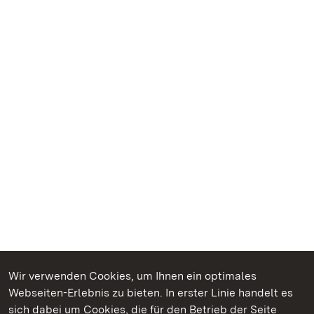
Wir verwenden Cookies, um Ihnen ein optimales
Webseiten-Erlebnis zu bieten. In erster Linie handelt es
Kommen. Staunen. Genießen.
sich dabei um Cookies, die für den Betrieb der Seite