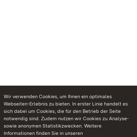
Wir verwenden Cookies, um Ihnen ein optimales
Webseiten-Erlebnis zu bieten. In erster Linie handelt es
Kommen. Staunen. Genießen.
sich dabei um Cookies, die für den Betrieb der Seite
notwendig sind. Zudem nutzen wir Cookies zu Analyse-
sowie anonymen Statistikzwecken. Weitere
Informationen finden Sie in unseren