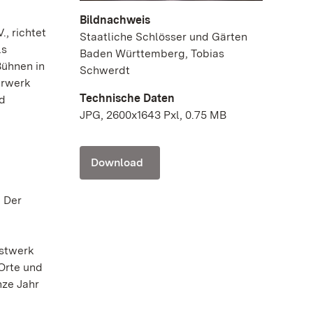
Bildnachweis
., richtet
Staatliche Schlösser und Gärten
ls
Baden Württemberg, Tobias
Bühnen in
Schwerdt
erwerk
Technische Daten
nd
JPG, 2600x1643 Pxl, 0.75 MB
Download
: Der
nstwerk
Orte und
nze Jahr