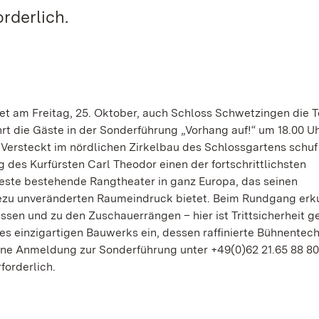
rderlich.
net am Freitag, 25. Oktober, auch Schloss Schwetzingen die T
hrt die Gäste in der Sonderführung „Vorhang auf!“ um 18.00 U
 Versteckt im nördlichen Zirkelbau des Schlossgartens schuf
g des Kurfürsten Carl Theodor einen der fortschrittlichsten
lteste bestehende Rangtheater in ganz Europa, das seinen
ezu unveränderten Raumeindruck bietet. Beim Rundgang erk
ssen und zu den Zuschauerrängen – hier ist Trittsicherheit ge
es einzigartigen Bauwerks ein, dessen raffinierte Bühnentec
Eine Anmeldung zur Sonderführung unter +49(0)62 21.65 88 80
forderlich.