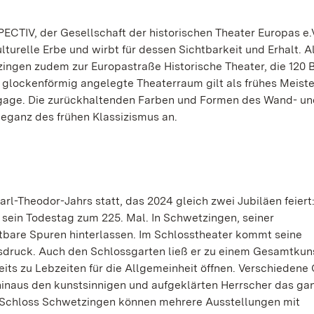
PECTIV, der Gesellschaft der historischen Theater Europas e.V
turelle Erbe und wirbt für dessen Sichtbarkeit und Erhalt. A
ingen zudem zur Europastraße Historische Theater, die 120 
 glockenförmig angelegte Theaterraum gilt als frühes Meist
Pigage. Die zurückhaltenden Farben und Formen des Wand- u
eganz des frühen Klassizismus an.
l-Theodor-Jahrs statt, das 2024 gleich zwei Jubiläen feiert
 sein Todestag zum 225. Mal. In Schwetzingen, seiner
tbare Spuren hinterlassen. Im Schlosstheater kommt seine
usdruck. Auch den Schlossgarten ließ er zu einem Gesamtku
ts zu Lebzeiten für die Allgemeinheit öffnen. Verschiedene 
r hinaus den kunstsinnigen und aufgeklärten Herrscher das ga
 Schloss Schwetzingen können mehrere Ausstellungen mit