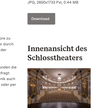
JPG, 2600x1733 Pxl, 0.44 MB
Download
ore zu
hr durch
Innenansicht des
 der
Schlosstheaters
unden die
fragt.
hnik auch
 oder per