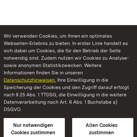
Wir verwenden Cookies, um Ihnen ein optimales
Webseiten-Erlebnis zu bieten. In erster Linie handelt es
Kommen. Staunen. Genießen.
sich dabei um Cookies, die für den Betrieb der Seite
notwendig sind. Zudem nutzen wir Cookies zu Analyse-
sowie anonymen Statistikzwecken. Weitere
Informationen finden Sie in unseren
Datenschutzhinweisen.
Ihre Einwilligung in die
Staatliche Schlösser und Gärten Baden‑Württemberg
Speicherung der Cookies und den Zugriff darauf erfolgt
nach § 25 Abs. 1 TTDSG, die Einwilligung in die weitere
Staatliche Schlösser und Gärten Baden-Württemberg
Datenverarbeitung nach Art. 6 Abs. 1 Buchstabe a)
DSGVO.
Kontakt
FAQ
Impressum
Datenschutz
Gebärdensprache
Leichte Sprache
Erklärung zur Barrierefreiheit
Nur notwendigen
Allen Cookies
BITV-konform (geprüfte Seiten)
Cookies zustimmen
zustimmen