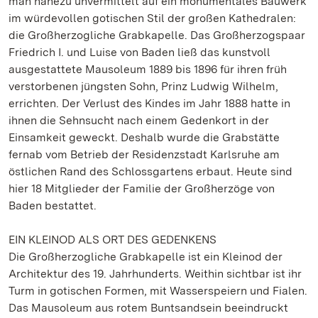
man nahezu unvermittelt auf ein monumentales Bauwerk
im würdevollen gotischen Stil der großen Kathedralen:
die Großherzogliche Grabkapelle. Das Großherzogspaar
Friedrich I. und Luise von Baden ließ das kunstvoll
ausgestattete Mausoleum 1889 bis 1896 für ihren früh
verstorbenen jüngsten Sohn, Prinz Ludwig Wilhelm,
errichten. Der Verlust des Kindes im Jahr 1888 hatte in
ihnen die Sehnsucht nach einem Gedenkort in der
Einsamkeit geweckt. Deshalb wurde die Grabstätte
fernab vom Betrieb der Residenzstadt Karlsruhe am
östlichen Rand des Schlossgartens erbaut. Heute sind
hier 18 Mitglieder der Familie der Großherzöge von
Baden bestattet.
EIN KLEINOD ALS ORT DES GEDENKENS
Die Großherzogliche Grabkapelle ist ein Kleinod der
Architektur des 19. Jahrhunderts. Weithin sichtbar ist ihr
Turm in gotischen Formen, mit Wasserspeiern und Fialen.
Das Mausoleum aus rotem Buntsandsein beeindruckt