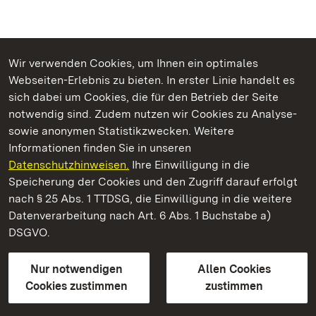
Wir verwenden Cookies, um Ihnen ein optimales
Webseiten-Erlebnis zu bieten. In erster Linie handelt es
Kommen. Staunen. Genießen.
sich dabei um Cookies, die für den Betrieb der Seite
notwendig sind. Zudem nutzen wir Cookies zu Analyse-
sowie anonymen Statistikzwecken. Weitere
Informationen finden Sie in unseren
Datenschutzhinweisen.
Ihre Einwilligung in die
Staatliche Schlösser und Gärten Baden‑Württemberg
Speicherung der Cookies und den Zugriff darauf erfolgt
nach § 25 Abs. 1 TTDSG, die Einwilligung in die weitere
Staatliche Schlösser und Gärten Baden-Württemberg
Datenverarbeitung nach Art. 6 Abs. 1 Buchstabe a)
DSGVO.
Kontakt
FAQ
Impressum
Datenschutz
Gebärdensprache
Leichte Sprache
Erklärung zur Barrierefreiheit
Nur notwendigen
Allen Cookies
BITV-konform (geprüfte Seiten)
Cookies zustimmen
zustimmen