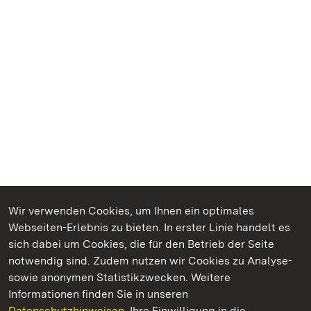
Wir verwenden Cookies, um Ihnen ein optimales
Webseiten-Erlebnis zu bieten. In erster Linie handelt es
Kommen. Staunen. Genießen.
sich dabei um Cookies, die für den Betrieb der Seite
notwendig sind. Zudem nutzen wir Cookies zu Analyse-
sowie anonymen Statistikzwecken. Weitere
Informationen finden Sie in unseren
Datenschutzhinweisen.
Ihre Einwilligung in die
Staatliche Schlösser und Gärten Baden‑Württemberg