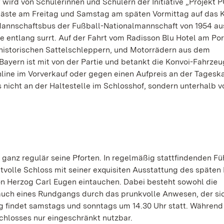
 wird von Schülerinnen und Schülern der Initiative „Projekt
e Gäste am Freitag und Samstag am späten Vormittag auf das 
Mannschaftsbus der Fußball-Nationalmannschaft von 1954 a
 entlang surrt. Auf der Fahrt vom Radisson Blu Hotel am Po
 historischen Sattelschleppern, und Motorrädern aus dem
Bayern ist mit von der Partie und betankt die Konvoi-Fahrze
line im Vorverkauf oder gegen einen Aufpreis an der Tagesk
nicht an der Haltestelle im Schlosshof, sondern unterhalb v
ganz regulär seine Pforten. In regelmäßig stattfindenden F
volle Schloss mit seiner exquisiten Ausstattung des späten
on Herzog Carl Eugen eintauchen. Dabei besteht sowohl die
 auch eines Rundgangs durch das prunkvolle Anwesen, der si
ung findet samstags und sonntags um 14.30 Uhr statt. Während
hlosses nur eingeschränkt nutzbar.