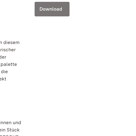
Download
In diesem
rischer
der
tpalette
 die
ekt
rinnen und
ein Stück