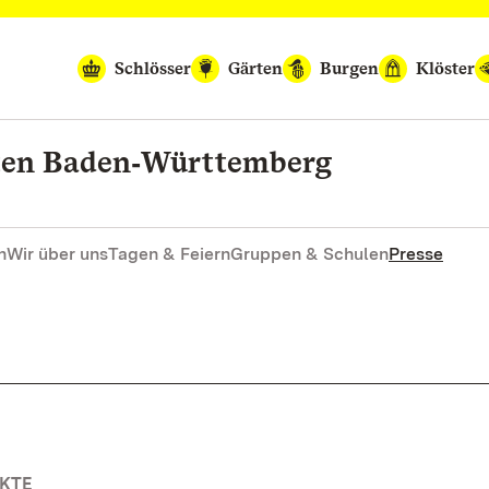
Schlösser
Gärten
Burgen
Klöster
rten Baden‑Württemberg
n
Wir über uns
Tagen & Feiern
Gruppen & Schulen
Presse
RKTE