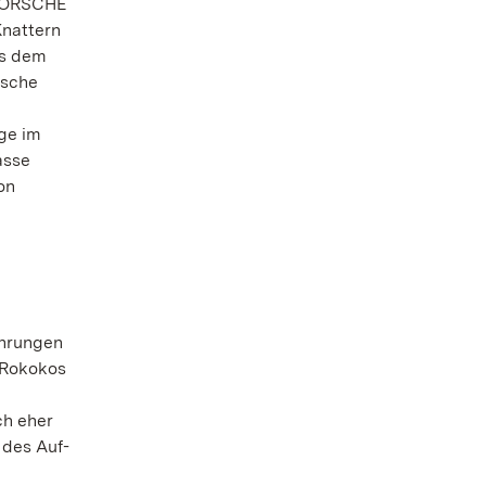
 PORSCHE
Knattern
us dem
rsche
uge im
asse
on
ührungen
 Rokokos
ch eher
 des Auf-