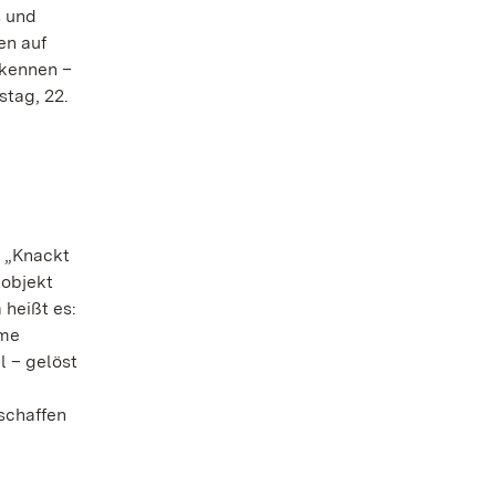
s und
en auf
 kennen –
tag, 22.
r „Knackt
tobjekt
heißt es:
ime
l – gelöst
schaffen