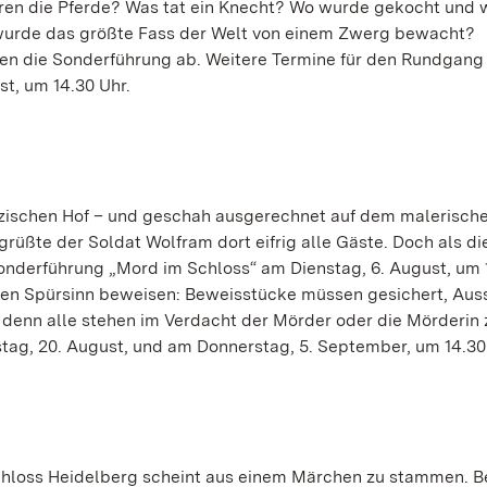
en die Pferde? Was tat ein Knecht? Wo wurde gekocht und 
wurde das größte Fass der Welt von einem Zwerg bewacht?
den die Sonderführung ab. Weitere Termine für den Rundgang
t, um 14.30 Uhr.
lzischen Hof – und geschah ausgerechnet auf dem malerisch
üßte der Soldat Wolfram dort eifrig alle Gäste. Doch als d
Sonderführung „Mord im Schloss“ am Dienstag, 6. August, um 
hren Spürsinn beweisen: Beweisstücke müssen gesichert, Au
 denn alle stehen im Verdacht der Mörder oder die Mörderin z
tag, 20. August, und am Donnerstag, 5. September, um 14.30
hloss Heidelberg scheint aus einem Märchen zu stammen. Be