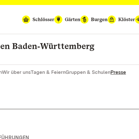
Schlösser
Gärten
Burgen
Klöster
rten Baden‑Württemberg
n
Wir über uns
Tagen & Feiern
Gruppen & Schulen
Presse
RFÜHRUNGEN