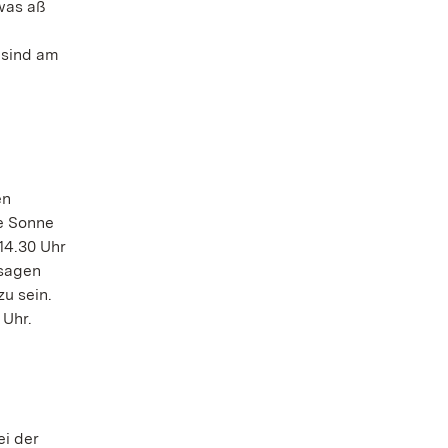
was aß
 sind am
en
ie Sonne
14.30 Uhr
ssagen
u sein.
 Uhr.
i der