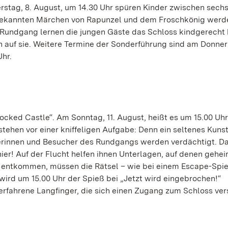
stag, 8. August, um 14.30 Uhr spüren Kinder zwischen sech
 bekannten Märchen von Rapunzel und dem Froschkönig werd
 Rundgang lernen die jungen Gäste das Schloss kindgerecht
auf sie. Weitere Termine der Sonderführung sind am Donners
hr.
cked Castle“. Am Sonntag, 11. August, heißt es um 15.00 Uh
stehen vor einer kniffeligen Aufgabe: Denn ein seltenes Kuns
rinnen und Besucher des Rundgangs werden verdächtigt. Da 
ier! Auf der Flucht helfen ihnen Unterlagen, auf denen gehe
 entkommen, müssen die Rätsel – wie bei einem Escape-Spie
ird um 15.00 Uhr der Spieß bei „Jetzt wird eingebrochen!“
erfahrene Langfinger, die sich einen Zugang zum Schloss ver