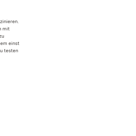
zinieren.
n mit
zu
dem einst
zu testen