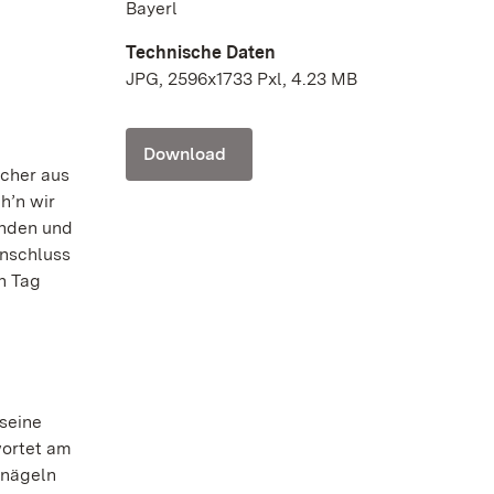
Bayerl
Technische Daten
JPG, 2596x1733 Pxl, 4.23 MB
Download
ucher aus
h’n wir
unden und
Anschluss
n Tag
.
seine
wortet am
rnägeln