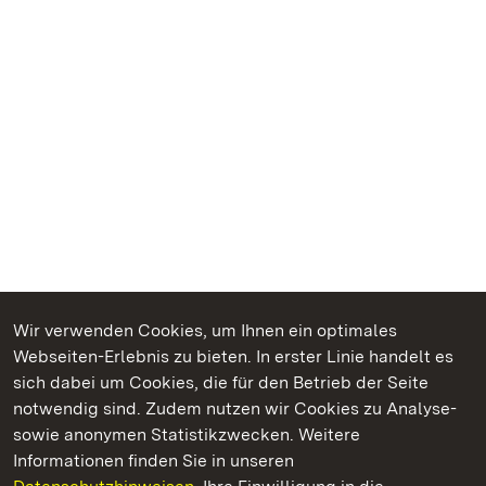
Wir verwenden Cookies, um Ihnen ein optimales
Webseiten-Erlebnis zu bieten. In erster Linie handelt es
Kommen. Staunen. Genießen.
sich dabei um Cookies, die für den Betrieb der Seite
notwendig sind. Zudem nutzen wir Cookies zu Analyse-
sowie anonymen Statistikzwecken. Weitere
Informationen finden Sie in unseren